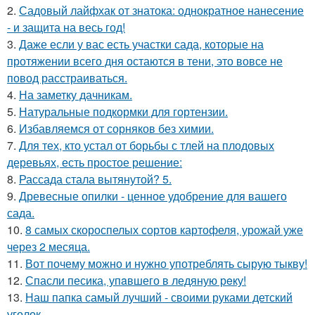
2.
Садовый лайфхак от знатока: однократное нанесение
- и защита на весь год!
3.
Даже если у вас есть участки сада, которые на
протяжении всего дня остаются в тени, это вовсе не
повод расстраиваться.
4.
На заметку дачникам.
5.
Натуральные подкормки для гортензии.
6.
Избавляемся от сорняков без химии.
7.
Для тех, кто устал от борьбы с тлей на плодовых
деревьях, есть простое решение:
8.
Рассада стала вытянутой? 5.
9.
Древесные опилки - ценное удобрение для вашего
сада.
10.
8 самых скороспелых сортов картофеля, урожай уже
через 2 месяца.
11.
Вот почему можно и нужно употреблять сырую тыкву!
12.
Спасли песика, упaвшего в ледяную рeку!
13.
Наш папка самый лучший - своими руками детский
уголок.