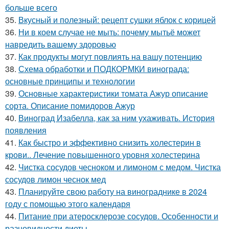
больше всего
35.
Вкусный и полезный: рецепт сушки яблок с корицей
36.
Ни в коем случае не мыть: почему мытьё может
навредить вашему здоровью
37.
Как продукты могут повлиять на вашу потенцию
38.
Схема обработки и ПОДКОРМКИ винограда:
основные принципы и технологии
39.
Основные характеристики томата Ажур описание
сорта. Описание помидоров Ажур
40.
Виноград Изабелла, как за ним ухаживать. История
появления
41.
Как быстро и эффективно снизить холестерин в
крови.. Лечение повышенного уровня холестерина
42.
Чистка сосудов чесноком и лимоном с медом. Чистка
сосудов лимон чеснок мед
43.
Планируйте свою работу на винограднике в 2024
году с помощью этого календаря
44.
Питание при атеросклерозе сосудов. Особенности и
разновидности диеты