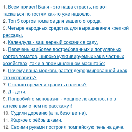
1.
Всем привет! Баня - это наша страсть, но вот
таскаться по гостям как-то уже надоело.
2.
Топ 5 сортов томатов для вашего огорода.
3.
Четыре народных средства для выращивания крепкой
рассады.
4.
Календула - ваш верный союзник в саду.
5.
Перечень наиболее востребованных и популярных
сортов томатов, широко культивируемых как в частных
хозяйствах, так и в промышленном масштабе:
6.
Почему ваша морковь растет деформированной и как
это исправить?
7.
Сколько времени хранить соленья?
8.
Д - дeти.
9.
Попробуйте меновазин - мощное лекарство, но в
аптеке вам о нем не расскажут!
10.
Судили деревню (а та безответна).
11.
Жаркое с рёбрышками.
12.
Своими руками построил помпейскую печь на даче.