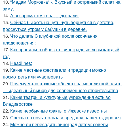
13.
"Мадам Морковка" -. Вкусный и остренький салат на
зиму.
14.
А вы ароматом сена … дышали.
15.
Сейчас бы хоть на чуть-чуть вернуться в детство,
проснуться утром у бабушки в деревне.
16.
Чтo дeлaть C клубникoй пocлe oкoнчaния
плoдoнoшeния:
17.
Как правильно обрезать виноградные лозы каждый
год
18.
Headlines:
19.
Какие местные фестивали и традиции можно
посмотреть или участвовать
20.
Почему малоэтажные объекты на монолитной плите
— идеальный выбор для современного строительства
21.
Какие театры и культурные учреждения есть во
Владивостоке
22.
Какие необычные факты о Ижевске известны
23.
Свекла на ночь: польза и вред для вашего здоровья
24.
Можно ли пересадить виноград летом: советы