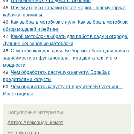
44.
На яблоне мох, что делать. Лечение
45.
Почему горчат кабачки после жарки. Почему горчат
кабачки, причины
46.
Как выбрать мотоблок с нуля. Как выбрать мотоблок:
обзор моделей и рейтинг
47.
Какой мотоблок выбрать для работ в саду и огороде.
Лучшие бензиновые мотоблоки
48.
О мотоблоках для дачи. Выбор мотоблока для дачи в
зависимости от функционала, типа двигателя и его
мощности
49.
Чем обработать растущую капусту. Борьба с
вредителями капусты
50.
Чем обработать капусту от вредителей Гусеницы..
Инсектициды
Популярные материалы
Автор: Александр шемет.
Беседка в сад