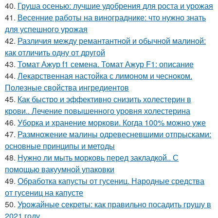
40.
Груша осенью: лучшие удобрения для роста и урожая
41.
Весенние работы на винограднике: что нужно знать
для успешного урожая
42.
Различия между ремантантной и обычной малиной:
как отличить одну от другой
43.
Томат Ажур f1 семена. Томат Ажур F1: описание
44.
Лекарственная настойка с лимоном и чесноком.
Полезные свойства ингредиентов
45.
Как быстро и эффективно снизить холестерин в
крови.. Лечение повышенного уровня холестерина
46.
Уборка и хранение моркови. Когда 100% можно уже
47.
Размножение малины одревесневшими отпрысками:
основные принципы и методы
48.
Нужно ли мыть морковь перед закладкой.. С
помощью вакуумной упаковки
49.
Обработка капусты от гусениц. Народные средства
от гусениц на капусте
50.
Урожайные секреты: как правильно посадить грушу в
2021 году