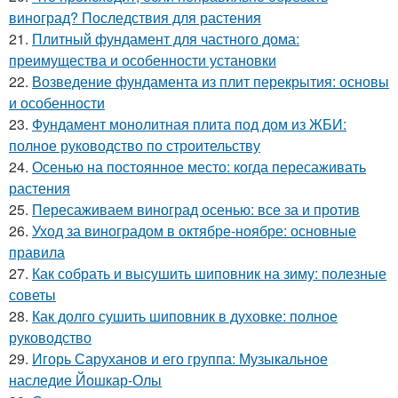
виноград? Последствия для растения
21.
Плитный фундамент для частного дома:
преимущества и особенности установки
22.
Возведение фундамента из плит перекрытия: основы
и особенности
23.
Фундамент монолитная плита под дом из ЖБИ:
полное руководство по строительству
24.
Осенью на постоянное место: когда пересаживать
растения
25.
Пересаживаем виноград осенью: все за и против
26.
Уход за виноградом в октябре-ноябре: основные
правила
27.
Как собрать и высушить шиповник на зиму: полезные
советы
28.
Как долго сушить шиповник в духовке: полное
руководство
29.
Игорь Саруханов и его группа: Музыкальное
наследие Йошкар-Олы