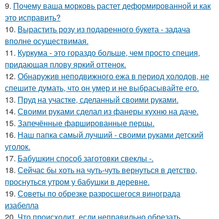
9.
Почему ваша морковь растет деформированной и как
это исправить?
10.
Вырастить розу из подаренного букета - задача
вполне осуществимая.
11.
Куркума - это гораздо больше, чем просто специя,
придающая плову яркий оттенок.
12.
Обнаружив неподвижного ежа в период холодов, не
спешите думать, что он умер и не выбрасывайте его.
13.
Пруд на участке, сделанный своими руками.
14.
Своими руками сделал из фанеры кухню на даче.
15.
Запечённые фаршированные перцы.
16.
Наш папка самый лучший - своими руками детский
уголок.
17.
Бабушкин способ заготовки свеклы -.
18.
Сейчас бы хоть на чуть-чуть вернуться в детство,
проснуться утром у бабушки в деревне.
19.
Советы по обрезке разросшегося винограда
изабелла
20.
Что происходит, если неправильно обрезать