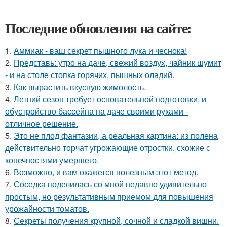
Последние обновления на сайте:
1.
Аммиак - ваш секрет пышного лука и чеснока!
2.
Представь: утро на даче, свежий воздух, чайник шумит
- и на столе стопка горячих, пышных оладий.
3.
Как вырастить вкусную жимолость.
4.
Летний сезон требует основательной подготовки, и
обустройство бассейна на даче своими руками -
отличное решение.
5.
Это не плод фантазии, а реальная картина: из полена
действительно торчат угрожающие отростки, схожие с
конечностями умершего.
6.
Возможно, и вам окажется полезным этот метод.
7.
Соседка поделилась со мной недавно удивительно
простым, но результативным приемом для повышения
урожайности томатов.
8.
Секреты получения крупной, сочной и сладкой вишни.