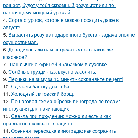
решает, будет у тебя скромный результат или по-
настоящему мощный урожай.
4.
Сорта огурцов, которые можно посадить даже в
августе.
5.
Вырастить розу из подаренного букета - задача вполне
осуществимая.
6.
Доводилось ли вам встречать что-то такое же
красивое?
7.
Шашлычки с курицей и кабачком в духовке.
8.
Солёные грузди - как вкусно засолить.
9.
Перчики на зиму за 15 минут - сохраняйте рецепт!
10.
Сделали баньку для себя.
11.
Холодный литовский борщ.
12.
Пошаговая схема обрезки винограда по годам:
инструкция для начинающих
13.
Свекла при похудении: можно ли есть и как
правильно включать в рацион
14.
Осенняя пересадка винограда: как сохранить