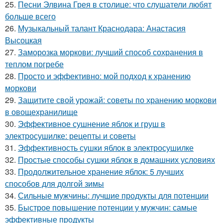
25.
Песни Элвина Грея в столице: что слушатели любят
больше всего
26.
Музыкальный талант Краснодара: Анастасия
Высоцкая
27.
Заморозка моркови: лучший способ сохранения в
теплом погребе
28.
Просто и эффективно: мой подход к хранению
моркови
29.
Защитите свой урожай: советы по хранению моркови
в овощехранилище
30.
Эффективное сушнение яблок и груш в
электросушилке: рецепты и советы
31.
Эффективность сушки яблок в электросушилке
32.
Простые способы сушки яблок в домашних условиях
33.
Продолжительное хранение яблок: 5 лучших
способов для долгой зимы
34.
Сильные мужчины: лучшие продукты для потенции
35.
Быстрое повышение потенции у мужчин: самые
эффективные продукты