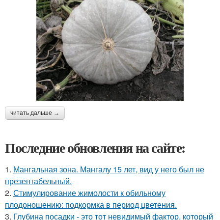
читать дальше →
Последние обновления на сайте:
1.
Мангальная зона. Мангалу 15 лет, вид у него был не
презентабельный.
2.
Стимулирование жимолости к обильному
плодоношению: подкормка в период цветения.
3.
Глубина посадки - это тот невидимый фактор, который