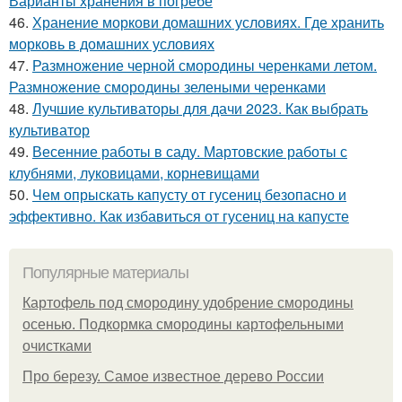
Варианты хранения в погребе
46.
Хранение моркови домашних условиях. Где хранить
морковь в домашних условиях
47.
Размножение черной смородины черенками летом.
Размножение смородины зелеными черенками
48.
Лучшие культиваторы для дачи 2023. Как выбрать
культиватор
49.
Весенние работы в саду. Мартовские работы с
клубнями, луковицами, корневищами
50.
Чем опрыскать капусту от гусениц безопасно и
эффективно. Как избавиться от гусениц на капусте
Популярные материалы
Картофель под смородину удобрение смородины
осенью. Подкормка смородины картофельными
очистками
Про березу. Самое известное дерево России