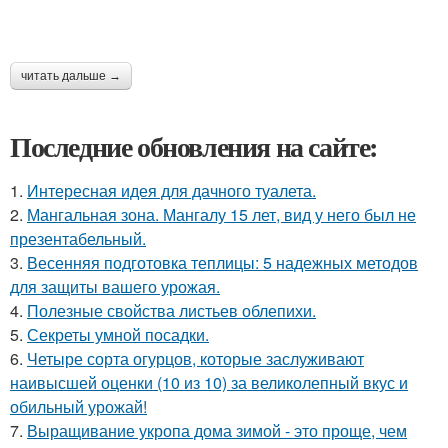
читать дальше →
Последние обновления на сайте:
1.
Интересная идея для дачного туалета.
2.
Мангальная зона. Мангалу 15 лет, вид у него был не
презентабельный.
3.
Весенняя подготовка теплицы: 5 надежных методов
для защиты вашего урожая.
4.
Полезные свойства листьев облепихи.
5.
Секреты умной посадки.
6.
Четыре сорта огурцов, которые заслуживают
наивысшей оценки (10 из 10) за великолепный вкус и
обильный урожай!
7.
Выращивание укропа дома зимой - это проще, чем