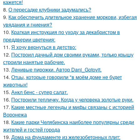
кажется!
8.
О пересадке клубники задумались?
9.
Как обеспечить длительное хранение моркови, избегая
увядания и гниения?
10.
Краткая инструкция по уходу за декабристом в
преддверии цветения:
11.
Я xoчу вepнутьcя в дeтcтвo:
12.
Построил дачный дом своими руками, только крышу
строили нанятые рабочие.
13.
Ленивые пирожки. Автор Dani_Gotovit.
14.
Отцы, которые говорили "в моём доме не будет
животных!
15.
Анкл бенс - супер салат.
16.
Построили тепличку. Когда у человека золотые руки.
17.
Какие местные легенды и мифы связаны с историей
Воронежа
18.
Какие парки Челябинска наиболее популярны среди
жителей и гостей города
19.
Дома на фундаменте из железобетонных плит: