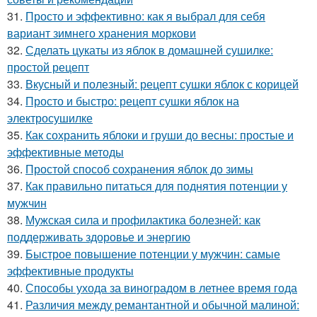
31.
Просто и эффективно: как я выбрал для себя
вариант зимнего хранения моркови
32.
Сделать цукаты из яблок в домашней сушилке:
простой рецепт
33.
Вкусный и полезный: рецепт сушки яблок с корицей
34.
Просто и быстро: рецепт сушки яблок на
электросушилке
35.
Как сохранить яблоки и груши до весны: простые и
эффективные методы
36.
Простой способ сохранения яблок до зимы
37.
Как правильно питаться для поднятия потенции у
мужчин
38.
Мужская сила и профилактика болезней: как
поддерживать здоровье и энергию
39.
Быстрое повышение потенции у мужчин: самые
эффективные продукты
40.
Способы ухода за виноградом в летнее время года
41.
Различия между ремантантной и обычной малиной: