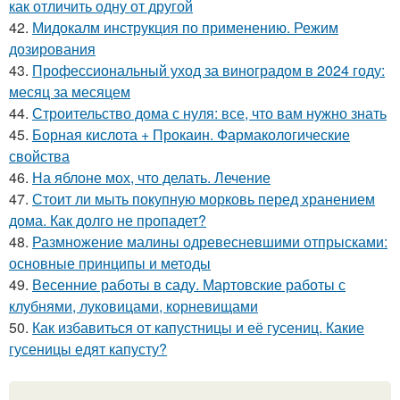
как отличить одну от другой
42.
Мидокалм инструкция по применению. Режим
дозирования
43.
Профессиональный уход за виноградом в 2024 году:
месяц за месяцем
44.
Строительство дома с нуля: все, что вам нужно знать
45.
Борная кислота + Прокаин. Фармакологические
свойства
46.
На яблоне мох, что делать. Лечение
47.
Стоит ли мыть покупную морковь перед хранением
дома. Как долго не пропадет?
48.
Размножение малины одревесневшими отпрысками:
основные принципы и методы
49.
Весенние работы в саду. Мартовские работы с
клубнями, луковицами, корневищами
50.
Как избавиться от капустницы и её гусениц. Какие
гусеницы едят капусту?