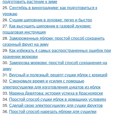
подготовить растение к зиме
25.
Сентябрь в винограднике: как подготовиться к
урожаю
26.
Сушим шиповник в духовке: легко и быстро
27.
Как высушить шиповник в газовой духовке:
пошаговая инструкция
28.
Замороженные яблоки: простой способ сохранить
сезонный фрукт на зиму
29.
Как избежать 4 самых распространенных ошибок при
хранении моркови
30.
Заморозка моркови: простой способ сохранения на
зиму
31.
Вкусный и полезный: рецепт сушки яблок с корицей
32.
Сэкономьте время и усилия с помощью
электросушилки для изготовления цукатов из яблок
33.
Марина Девятова: история успеха в Красноярске
34.
Простой способ сушки яблок в домашних условиях
35.
Сделай свою электросушилку для сушки фруктов
36.
Простой способ нарезать яблоки для сушилки