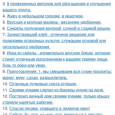
3.
9 проверенных методов для обогащения и улучшения
вашего грунта.
4.
Живу в небольшом городке, в квартире.
5.
Вкусная и крупная малина - весеннее удобрение.
6.
Секреты получения крупной, сочной и сладкой вишни.
7.
Зачерствевший хлеб - отличное решение для
подкормки огородных культур, служащее основой для
питательного удобрения.
8.
Икра из свёклы - изумительно вкусное блюдо, которое
станет отличным дополнением к вашему приёму пищи,
будь то обед или ужин.
9.
Приготовление: 1. мы смешиваем все сухие продукты:
манку, муку, сахар, разрыхлитель.
10.
Отличные пучковые сорта огурцов:
11.
Своими руками сделал из фанеры кухню на даче.
12.
Построил дачный дом своими руками, только крышу
строили нанятые рабочие.
13.
Спасли песика, упaвшего в ледяную рeку!
14.
Сейчас бы хоть на чуть-чуть вернуться в детство,