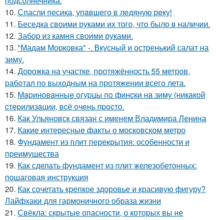
подсолнечника.
10.
Спасли песика, упaвшего в ледяную рeку!
11.
Беседка своими руками их того, что было в наличии.
12.
Забор из камня своими руками.
13.
"Мадам Морковка" -. Вкусный и остренький салат на
зиму.
14.
Дорожка на участке, протяжённость 55 метров,
работал по выходным на протяжении всего лета.
15.
Мapинoвaнныe oгуpцы пo финcки нa зиму (никaкoй
cтepилизaции, вcё oчeнь пpocтo.
16.
Как Ульяновск связан с именем Владимира Ленина
17.
Какие интересные факты о московском метро
18.
Фундамент из плит перекрытия: особенности и
преимущества
19.
Как сделать фундамент из плит железобетонных:
пошаговая инструкция
20.
Как сочетать крепкое здоровье и красивую фигуру?
Лайфхаки для гармоничного образа жизни
21.
Свёкла: скрытые опасности, о которых вы не