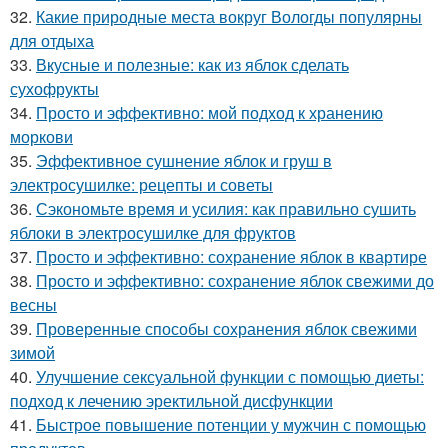
32.
Какие природные места вокруг Вологды популярны
для отдыха
33.
Вкусные и полезные: как из яблок сделать
сухофрукты
34.
Просто и эффективно: мой подход к хранению
моркови
35.
Эффективное сушнение яблок и груш в
электросушилке: рецепты и советы
36.
Сэкономьте время и усилия: как правильно сушить
яблоки в электросушилке для фруктов
37.
Просто и эффективно: сохранение яблок в квартире
38.
Просто и эффективно: сохранение яблок свежими до
весны
39.
Проверенные способы сохранения яблок свежими
зимой
40.
Улучшение сексуальной функции с помощью диеты:
подход к лечению эректильной дисфункции
41.
Быстрое повышение потенции у мужчин с помощью