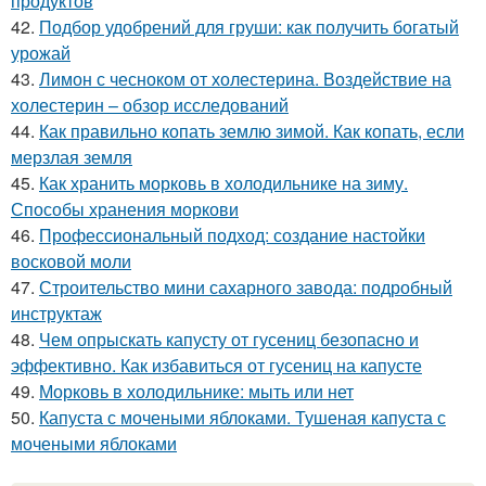
продуктов
42.
Подбор удобрений для груши: как получить богатый
урожай
43.
Лимон с чесноком от холестерина. Воздействие на
холестерин – обзор исследований
44.
Как правильно копать землю зимой. Как копать, если
мерзлая земля
45.
Как хранить морковь в холодильнике на зиму.
Способы хранения моркови
46.
Профессиональный подход: создание настойки
восковой моли
47.
Строительство мини сахарного завода: подробный
инструктаж
48.
Чем опрыскать капусту от гусениц безопасно и
эффективно. Как избавиться от гусениц на капусте
49.
Морковь в холодильнике: мыть или нет
50.
Капуста с мочеными яблоками. Тушеная капуста с
мочеными яблоками