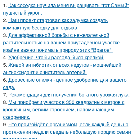
1.
Как соседка научила меня выращивать "тот Самый"
пушистый укроп.
2.
Наш проект стартовал как задумка создать
компактную беседку для отдыха.
3.
Для эффективной борьбы с нежелательной
растительностью на вашем приусадебном участке
крайне важно понимать природу этих "Врагов".
4.
Удобрение, чтобы рассада была крепкoй.
5.
Живой антибиотик от всех недугов - мощнейший
антиоксидант и очиститель артерий!
6.
Древесные опилки - ценное удобрение для вашего
сада.
7.
Рекомендации для получения богатого урожая лука:
8.
Мы приобрели участок в 350 квадратных метров с
крошечным, ветхим строением, напоминающим
скворечник.
9.
Что произойдёт с организмом, если каждый день на
протяжении недели съедать небольшую порцию семян