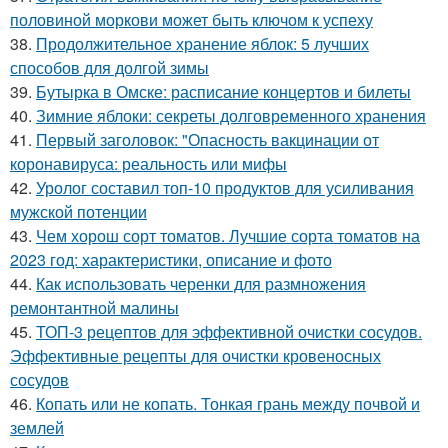
половиной моркови может быть ключом к успеху
38.
Продолжительное хранение яблок: 5 лучших
способов для долгой зимы
39.
Бутырка в Омске: расписание концертов и билеты
40.
Зимние яблоки: секреты долговременного хранения
41.
Первый заголовок: "Опасность вакцинации от
коронавируса: реальность или мифы
42.
Уролог составил топ-10 продуктов для усиливания
мужской потенции
43.
Чем хорош сорт томатов. Лучшие сорта томатов на
2023 год: характеристики, описание и фото
44.
Как использовать черенки для размножения
ремонтантной малины
45.
ТОП-3 рецептов для эффективной очистки сосудов.
Эффективные рецепты для очистки кровеносных
сосудов
46.
Копать или не копать. Тонкая грань между почвой и
землей