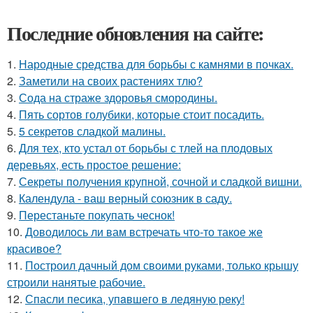
Последние обновления на сайте:
1.
Народные средства для борьбы с камнями в почках.
2.
Заметили на своих растениях тлю?
3.
Сода на страже здоровья смородины.
4.
Пять сортов голубики, которые стоит посадить.
5.
5 секретов сладкой малины.
6.
Для тех, кто устал от борьбы с тлей на плодовых
деревьях, есть простое решение:
7.
Секреты получения крупной, сочной и сладкой вишни.
8.
Календула - ваш верный союзник в саду.
9.
Перестаньте покупать чеснок!
10.
Доводилось ли вам встречать что-то такое же
красивое?
11.
Построил дачный дом своими руками, только крышу
строили нанятые рабочие.
12.
Спасли песика, упaвшего в ледяную рeку!