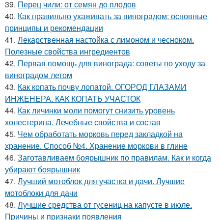
39.
Перец чили: от семян до плодов
40.
Как правильно ухаживать за виноградом: основные
принципы и рекомендации
41.
Лекарственная настойка с лимоном и чесноком.
Полезные свойства ингредиентов
42.
Первая помощь для винограда: советы по уходу за
виноградом летом
43.
Как копать почву лопатой. ОГОРОД ГЛАЗАМИ
ИНЖЕНЕРА. КАК КОПАТЬ УЧАСТОК
44.
Как личинки моли помогут снизить уровень
холестерина. Лечебные свойства и состав
45.
Чем обработать морковь перед закладкой на
хранение. Способ №4. Хранение моркови в глине
46.
Заготавливаем боярышник по правилам. Как и когда
убирают боярышник
47.
Лучший мотоблок для участка и дачи. Лучшие
мотоблоки для дачи
48.
Лучшие средства от гусениц на капусте в июле.
Причины и признаки появления