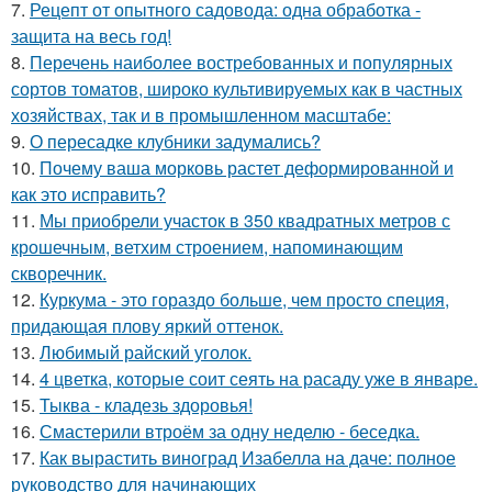
7.
Рецепт от опытного садовода: одна обработка -
защита на весь год!
8.
Перечень наиболее востребованных и популярных
сортов томатов, широко культивируемых как в частных
хозяйствах, так и в промышленном масштабе:
9.
О пересадке клубники задумались?
10.
Почему ваша морковь растет деформированной и
как это исправить?
11.
Мы приобрели участок в 350 квадратных метров с
крошечным, ветхим строением, напоминающим
скворечник.
12.
Куркума - это гораздо больше, чем просто специя,
придающая плову яркий оттенок.
13.
Любимый райский уголок.
14.
4 цветка, которые соит сеять на расаду уже в январе.
15.
Тыква - кладезь здоровья!
16.
Смастерили втроём за одну неделю - беседка.
17.
Как вырастить виноград Изабелла на даче: полное
руководство для начинающих