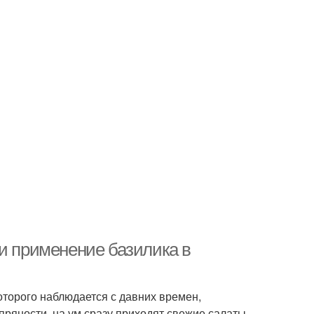
 и применение базилика в
оторого наблюдается с давних времен,
ряности, на ум сразу приходят свежие салаты,