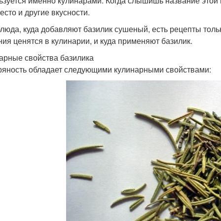
ьзуется именно кулинарами. Когда слышишь название этой п
есто и другие вкусности.
блюда, куда добавляют базилик сушеный, есть рецепты тольк
ния ценятся в кулинарии, и куда применяют базилик.
арные свойства базилика
ряность обладает следующими кулинарными свойствами: