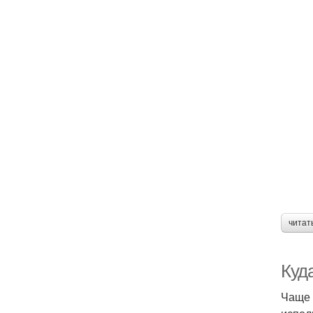
читат
Куд
Чаще 