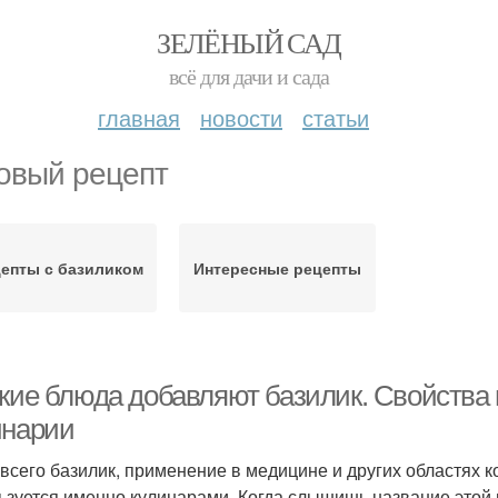
ЗЕЛЁНЫЙ САД
всё для дачи и сада
главная
новости
статьи
овый рецепт
епты с базиликом
Интересные рецепты
акие блюда добавляют базилик. Свойства
инарии
всего базилик, применение в медицине и других областях к
ьзуется именно кулинарами. Когда слышишь название этой п