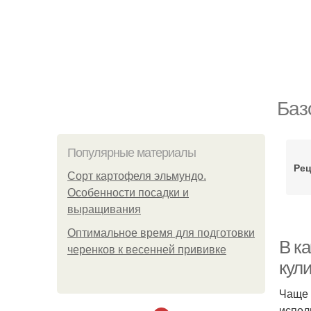
Баз
Популярные материалы
Рец
Сорт картофеля эльмундо.
Особенности посадки и
выращивания
Оптимальное время для подготовки
В к
черенков к весенней прививке
кул
Чаще 
испол