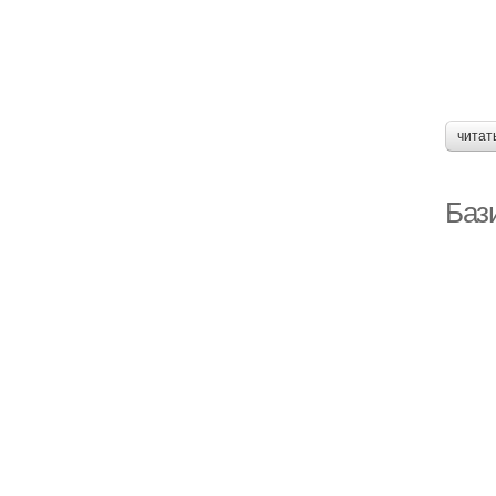
читат
Бази