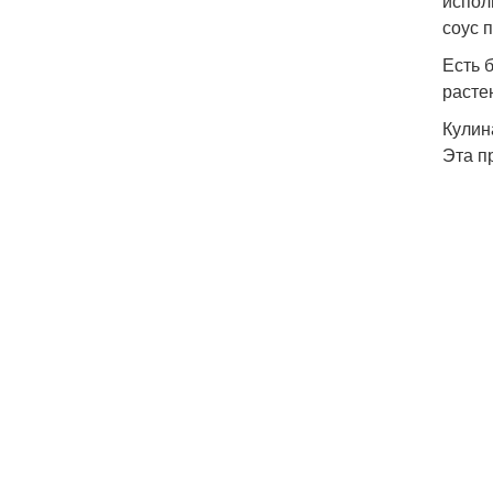
испол
соус п
Есть 
расте
Кулин
Эта п