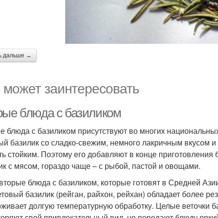
ь дальше →
 может заинтересовать
рые блюда с базиликом
е блюда с базиликом присутствуют во многих национальных
ый базилик со сладко-свежим, немного лакричным вкусом и 
ть стойким. Поэтому его добавляют в конце приготовления 
ик с мясом, гораздо чаще – с рыбой, пастой и овощами.
 вторые блюда с базиликом, которые готовят в Средней Ази
товый базилик (рейган, райхон, рейхан) обладает более ре
живает долгую температурную обработку. Целые веточки 
 теряют свой привлекательный вид, но передают блюду ярки