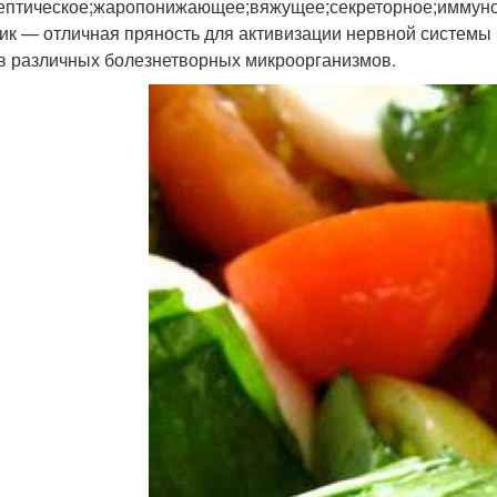
ептическое;жаропонижающее;вяжущее;секреторное;иммуно
ик — отличная пряность для активизации нервной системы
в различных болезнетворных микроорганизмов.