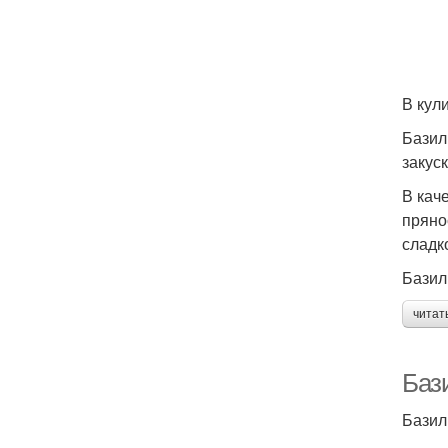
В кул
Базил
закус
В кач
пряно
сладк
Базил
читат
Баз
Базил