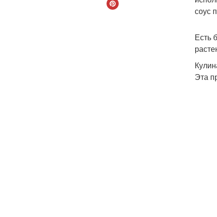
соус п
Есть 
расте
Кулин
Эта п