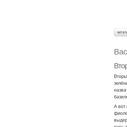
читат
Вас
Вто
Вторы
зелён
назва
базил
А вот
фиоле
выдер
рагу,