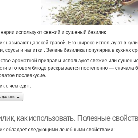
инарии используют свежий и сушеный базилик
ик называют царской травой. Его широко используют в кули
ки, соусы и напитки . Зелень базилика популярна в кухнях с
естве ароматной приправы используют свежие или сушеные л
сти в готовом блюде раскрывается постепенно — сначала ба
оватое послевкусие.
ик с чем едят:
ь дальше →
илик, как использовать. Полезные свойст
ик обладает следующими лечебными свойствами: