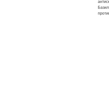
антис
Базил
проти