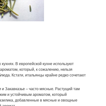
 кухнях. В европейской кухне используют
ароматом, который, к сожалению, нельзя
блюда. Кстати, итальянцы крайне редко сочетают
и и Закавказье – часто мясные. Растущий там
зким и устойчивым ароматом, который
базилика, добавленные в мясные и овощные
й аромат.