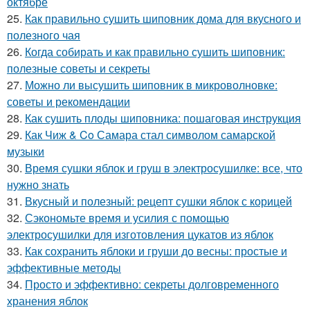
октябре
25.
Как правильно сушить шиповник дома для вкусного и
полезного чая
26.
Когда собирать и как правильно сушить шиповник:
полезные советы и секреты
27.
Можно ли высушить шиповник в микроволновке:
советы и рекомендации
28.
Как сушить плоды шиповника: пошаговая инструкция
29.
Как Чиж & Co Самара стал символом самарской
музыки
30.
Время сушки яблок и груш в электросушилке: все, что
нужно знать
31.
Вкусный и полезный: рецепт сушки яблок с корицей
32.
Сэкономьте время и усилия с помощью
электросушилки для изготовления цукатов из яблок
33.
Как сохранить яблоки и груши до весны: простые и
эффективные методы
34.
Просто и эффективно: секреты долговременного
хранения яблок