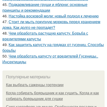
45.
Подкармливание груши и яблони: основные
принципы и рекомендации
46.
Настойка восковой моли: новый подход к лечению
47.
Стоит ли мыть покупную морковь перед хранением
дома. Как долго не пропадет?
48.
Чем обработать растущую капусту. Борьба с
вредителями капусты
49.
Как защитить капусту на грядках от гусениц. Способы
борьбы
50.
Чем обработать капусту от вредителей Гусеницы..
Инсектициды
Популярные материалы
Как выбрать саженцы гортензии
Когда собирать боярышник и как сушить. Когда и как
собирать боярышник для сушки
Сорт картофеля эльмундо. Особенности посадки и