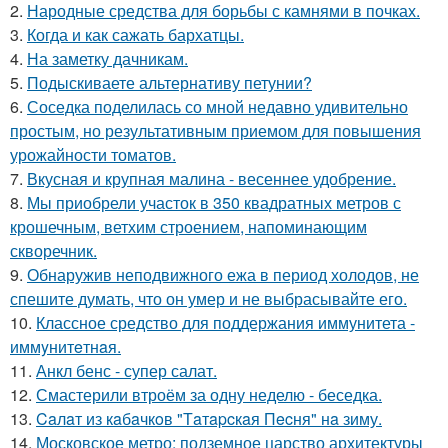
2.
Народные средства для борьбы с камнями в почках.
3.
Когда и как сажать бархатцы.
4.
На заметку дачникам.
5.
Подыскиваете альтернативу петунии?
6.
Соседка поделилась со мной недавно удивительно
простым, но результативным приемом для повышения
урожайности томатов.
7.
Вкусная и крупная малина - весеннее удобрение.
8.
Мы приобрели участок в 350 квадратных метров с
крошечным, ветхим строением, напоминающим
скворечник.
9.
Обнаружив неподвижного ежа в период холодов, не
спешите думать, что он умер и не выбрасывайте его.
10.
Классное средство для поддержания иммунитета -
иммyнитeтнaя.
11.
Анкл бенс - супер салат.
12.
Смастерили втроём за одну неделю - беседка.
13.
Caлaт из кaбaчкoв "Тaтapcкaя Пecня" нa зиму.
14.
Московское метро: подземное царство архитектуры