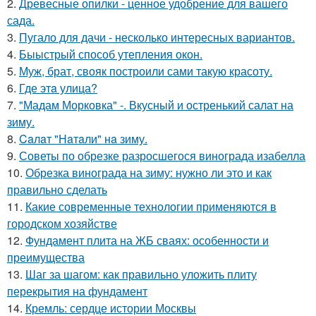
2.
Древесные опилки - ценное удобрение для вашего
сада.
3.
Пугало для дачи - несколько интересных вариантов.
4.
Быыстрый способ утепления окон.
5.
Муж, брат, свояк построили сами такую красоту.
6.
Где этa улица?
7.
"Мадам Морковка" -. Вкусный и остренький салат на
зиму.
8.
Caлaт "Нaтaли" нa зиму.
9.
Советы по обрезке разросшегося винограда изабелла
10.
Обрезка винограда на зиму: нужно ли это и как
правильно сделать
11.
Какие современные технологии применяются в
городском хозяйстве
12.
Фундамент плита на ЖБ сваях: особенности и
преимущества
13.
Шаг за шагом: как правильно уложить плиту
перекрытия на фундамент
14.
Кремль: сердце истории Москвы