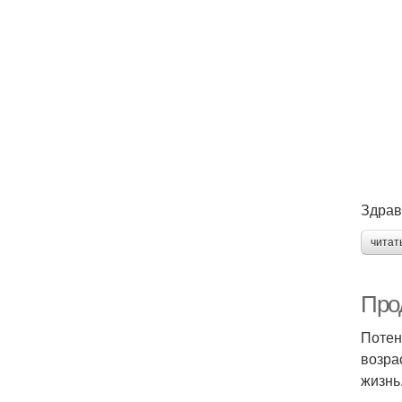
Здрав
читат
Про
Потен
возра
жизнь