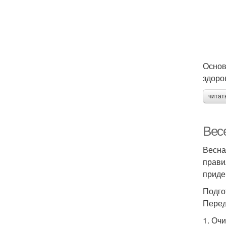
Основ
здоро
читат
Вес
Весна
прави
приде
Подго
Перед
1. Оч