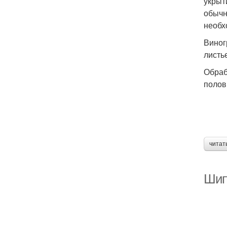
укрыт
обычн
необх
Виног
листь
Обраб
полов
читат
Шип