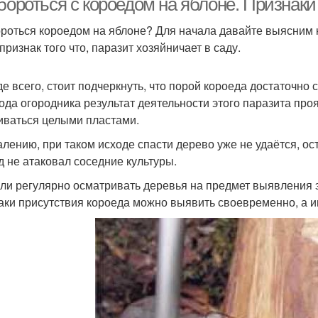
бороться с короедом на яблоне. Признаки
ороться короедом на яблоне? Для начала давайте выясним 
признак того что, паразит хозяйничает в саду.
е всего, стоит подчеркнуть, что порой короеда достаточно
ода огородника результат деятельности этого паразита проя
иваться целыми пластами.
алению, при таком исходе спасти дерево уже не удаётся, ост
д не атаковал соседние культуры.
сли регулярно осматривать деревья на предмет выявления э
аки присутствия короеда можно выявить своевременно, а и