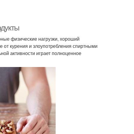
одукты
рные физические нагрузки, хороший
е от курения и злоупотребления спиртными
ьной активности играет полноценное