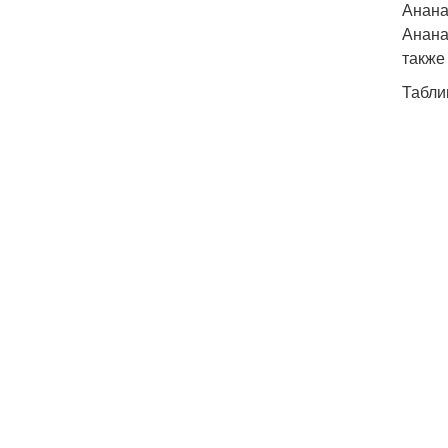
Анан
Анана
также
Табли