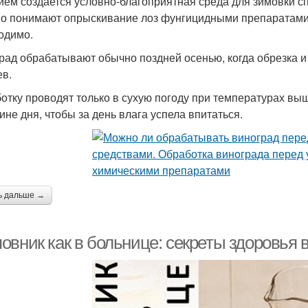
ием создается условно-благоприятная среда для зимовки сп
о понимают опрыскивание лоз фунгицидными препаратами и
одимо.
рад обрабатывают обычно поздней осенью, когда обрезка и 
ев.
отку проводят только в сухую погоду при температурах выш
ине дня, чтобы за день влага успела впитаться.
ь дальше →
овник как в больнице: секреты здоровья 