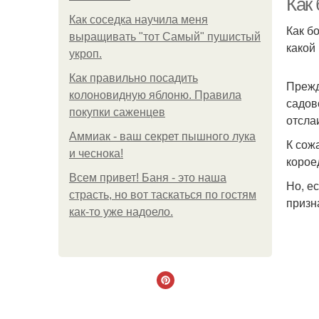
Как 
Как соседка научила меня
Как б
выращивать "тот Самый" пушистый
какой 
укроп.
Как правильно посадить
Прежд
колоновидную яблоню. Правила
садов
покупки саженцев
отсла
Аммиак - ваш секрет пышного лука
К сож
и чеснока!
корое
Всем привет! Баня - это наша
Но, е
страсть, но вот таскаться по гостям
призн
как-то уже надоело.