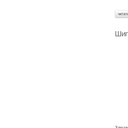
читат
Шип
Здрав