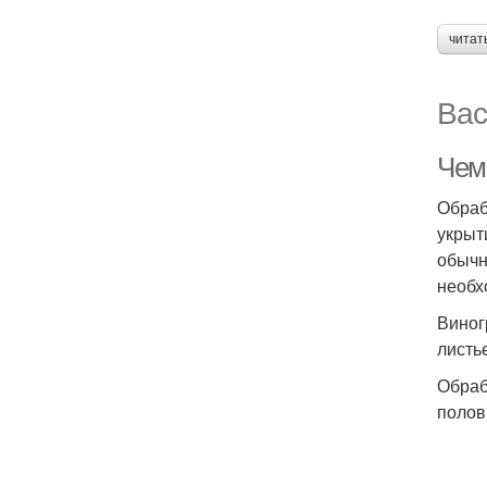
читат
Вас
Чем
Обраб
укрыт
обычн
необх
Виног
листь
Обраб
полов