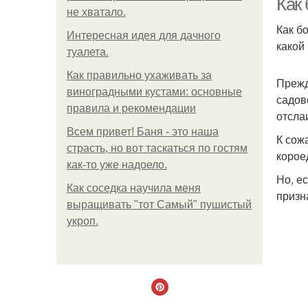
Как 
не хватало.
Как б
Интересная идея для дачного
какой 
туалета.
Как правильно ухаживать за
Прежд
виноградными кустами: основные
садов
правила и рекомендации
отсла
Всем привет! Баня - это наша
К сож
страсть, но вот таскаться по гостям
корое
как-то уже надоело.
Но, е
Как соседка научила меня
призн
выращивать "тот Самый" пушистый
укроп.