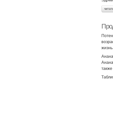
читат
Про
Потен
возра
жизнь
Анан
Анана
также
Табли