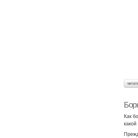
читат
Борь
Как б
какой 
Прежд