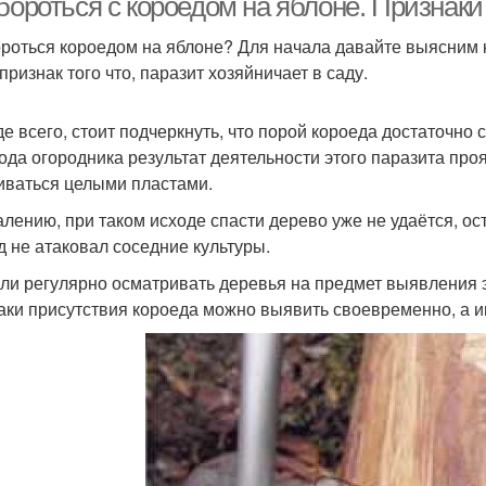
бороться с короедом на яблоне. Признаки
ороться короедом на яблоне? Для начала давайте выясним 
признак того что, паразит хозяйничает в саду.
е всего, стоит подчеркнуть, что порой короеда достаточно
ода огородника результат деятельности этого паразита проя
иваться целыми пластами.
алению, при таком исходе спасти дерево уже не удаётся, ост
д не атаковал соседние культуры.
сли регулярно осматривать деревья на предмет выявления э
аки присутствия короеда можно выявить своевременно, а и