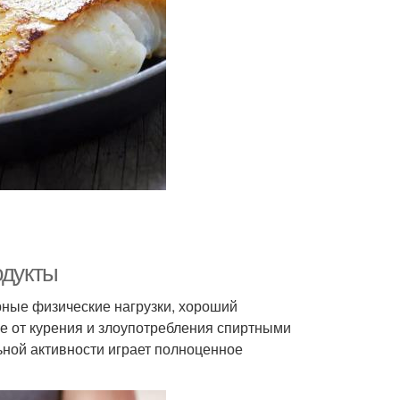
одукты
рные физические нагрузки, хороший
е от курения и злоупотребления спиртными
ьной активности играет полноценное