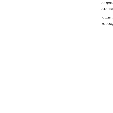
садов
отсла
К сож
корое