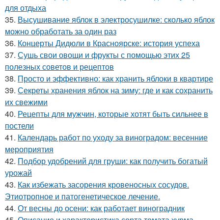
для отдыха
35.
Высушивание яблок в электросушилке: сколько яблок
можно обработать за один раз
36.
Концерты Дидюли в Красноярске: история успеха
37.
Сушь свои овощи и фрукты с помощью этих 25
полезных советов и рецептов
38.
Просто и эффективно: как хранить яблоки в квартире
39.
Секреты хранения яблок на зиму: где и как сохранить
их свежими
40.
Рецепты для мужчин, которые хотят быть сильнее в
постели
41.
Календарь работ по уходу за виноградом: весенние
мероприятия
42.
Подбор удобрений для груши: как получить богатый
урожай
43.
Как избежать засорения кровеносных сосудов.
Этиотропное и патогенетическое лечение.
44.
От весны до осени: как работает виноградник
45.
Описание и характеристика сорта томата хурма.