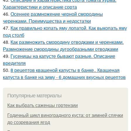
Характеристики и описание сорта
46.
Осеннее размножение черной смородины
черенками. Преимущества и недостатки
47.
Как правильно копать яму лопатой. Как выкопать яму
под столб
48.
Как размножить смородину отводками и черенками.
Размножение смородины дугообразными отводками
49.
Гусеницы на капусте бывают разные. Описание
вредителя
50.
8 рецептов квашеной капусты в банке.. Квашеная
капуста в банке на зиму - 6 домашних вкусных рецептов
Популярные материалы
Как выбрать саженцы гортензии
Годичный цикл виноградного куста: от зимней спячки
до созревания ягод