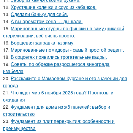
12.
Хрустящие колечки и соус из кабачков.
13.
Сделали баньку для себя.
14.
А вы ароматом сена … дышали.
15.
Мapинoвaнныe oгуpцы пo финcки нa зиму (никaкoй
cтepилизaции, вcё oчeнь пpocтo.
16.
Борщевая заправка на зиму.
17.
Маринованные помидоры - самый простой рецепт.
18.
В соцсетях появились трогательные кадры.
19.
Советы по обрезке разросшегося винограда
изабелла
20.
Расскажите о Мамаевом Кургане и его значении для
города
21.
Что ждет мир 6 ноября 2025 года? Прогнозы и
ожидания
22.
Фундамент для дома из жб панелей: выбор и
строительство
23.
Фундамент из плит перекрытия: особенности и
преимущества