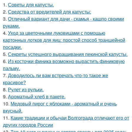
1.
Советы для капусты.
2.
Средства от вредителей для капусты:
3.
Отличный вариант для дачи - скамья - кашпо своими
руками.
4.
Уход за цветочными луковицами с помощью
картонных лотков для яиц: простой способ траншейной
посадки.
5.
Секреты успешного выращивания пекинской капусты.
6.
Из косточки финика возможно вырастить финиковую
пальму.
7.
Доводилось ли вам встречать что-то такое же
красивое?
8.
Рулет из рульки.
9.
Ароматный хлеб в пакете.
10.
Медовый пирог с яблоками - ароматный и очень
вкусный.
11.
Какие традиции и обычаи Волгограда отличают его от
других городов России
12.
Топ-10 самых вкусных сортов свеклы для 2025 года: