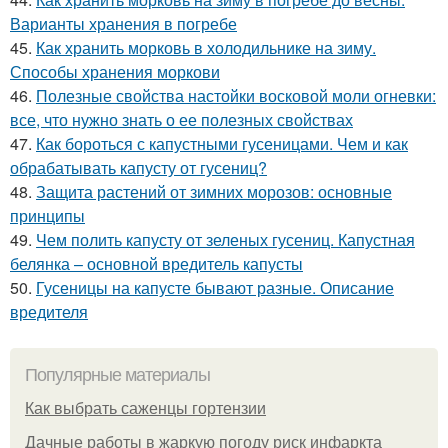
Варианты хранения в погребе
45.
Как хранить морковь в холодильнике на зиму.
Способы хранения моркови
46.
Полезные свойства настойки восковой моли огневки:
все, что нужно знать о ее полезных свойствах
47.
Как бороться с капустными гусеницами. Чем и как
обрабатывать капусту от гусениц?
48.
Защита растений от зимних морозов: основные
принципы
49.
Чем полить капусту от зеленых гусениц. Капустная
белянка – основной вредитель капусты
50.
Гусеницы на капусте бывают разные. Описание
вредителя
Популярные материалы
Как выбрать саженцы гортензии
Дачные работы в жаркую погоду риск инфаркта