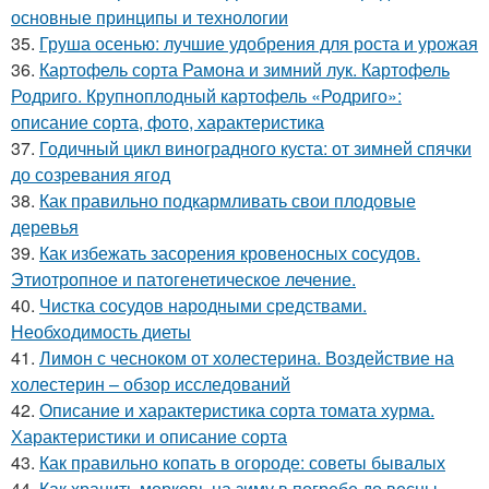
основные принципы и технологии
35.
Груша осенью: лучшие удобрения для роста и урожая
36.
Картофель сорта Рамона и зимний лук. Картофель
Родриго. Крупноплодный картофель «Родриго»:
описание сорта, фото, характеристика
37.
Годичный цикл виноградного куста: от зимней спячки
до созревания ягод
38.
Как правильно подкармливать свои плодовые
деревья
39.
Как избежать засорения кровеносных сосудов.
Этиотропное и патогенетическое лечение.
40.
Чистка сосудов народными средствами.
Необходимость диеты
41.
Лимон с чесноком от холестерина. Воздействие на
холестерин – обзор исследований
42.
Описание и характеристика сорта томата хурма.
Характеристики и описание сорта
43.
Как правильно копать в огороде: советы бывалых
44.
Как хранить морковь на зиму в погребе до весны.