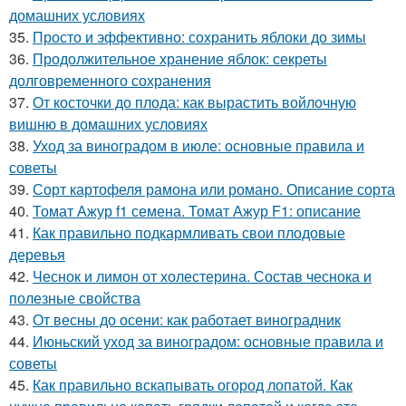
домашних условиях
35.
Просто и эффективно: сохранить яблоки до зимы
36.
Продолжительное хранение яблок: секреты
долговременного сохранения
37.
От косточки до плода: как вырастить войлочную
вишню в домашних условиях
38.
Уход за виноградом в июле: основные правила и
советы
39.
Сорт картофеля рамона или романо. Описание сорта
40.
Томат Ажур f1 семена. Томат Ажур F1: описание
41.
Как правильно подкармливать свои плодовые
деревья
42.
Чеснок и лимон от холестерина. Состав чеснока и
полезные свойства
43.
От весны до осени: как работает виноградник
44.
Июньский уход за виноградом: основные правила и
советы
45.
Как правильно вскапывать огород лопатой. Как