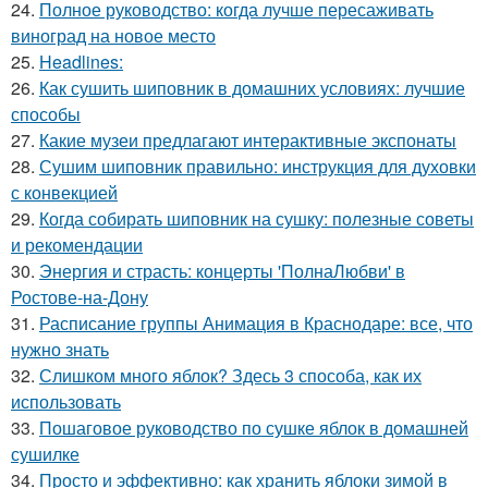
24.
Полное руководство: когда лучше пересаживать
виноград на новое место
25.
Headlines:
26.
Как сушить шиповник в домашних условиях: лучшие
способы
27.
Какие музеи предлагают интерактивные экспонаты
28.
Сушим шиповник правильно: инструкция для духовки
с конвекцией
29.
Когда собирать шиповник на сушку: полезные советы
и рекомендации
30.
Энергия и страсть: концерты 'ПолнаЛюбви' в
Ростове-на-Дону
31.
Расписание группы Анимация в Краснодаре: все, что
нужно знать
32.
Слишком много яблок? Здесь 3 способа, как их
использовать
33.
Пошаговое руководство по сушке яблок в домашней
сушилке
34.
Просто и эффективно: как хранить яблоки зимой в