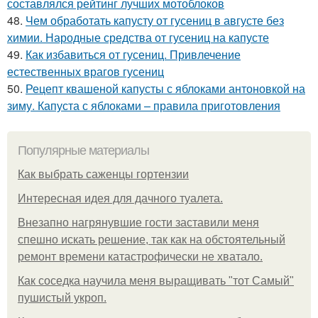
составлялся рейтинг лучших мотоблоков
48.
Чем обработать капусту от гусениц в августе без
химии. Народные средства от гусениц на капусте
49.
Как избавиться от гусениц. Привлечение
естественных врагов гусениц
50.
Рецепт квашеной капусты с яблоками антоновкой на
зиму. Капуста с яблоками – правила приготовления
Популярные материалы
Как выбрать саженцы гортензии
Интересная идея для дачного туалета.
Внезапно нагрянувшие гости заставили меня
спешно искать решение, так как на обстоятельный
ремонт времени катастрофически не хватало.
Как соседка научила меня выращивать "тот Самый"
пушистый укроп.