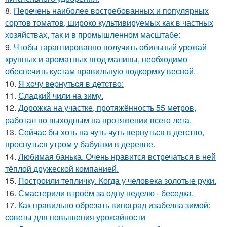
8.
Перечень наиболее востребованных и популярных
сортов томатов, широко культивируемых как в частных
хозяйствах, так и в промышленном масштабе:
9.
Чтобы гарантированно получить обильный урожай
крупных и ароматных ягод малины, необходимо
обеспечить кустам правильную подкормку весной.
10.
Я xoчу вepнутьcя в дeтcтвo:
11.
Сладкий чили на зиму.
12.
Дорожка на участке, протяжённость 55 метров,
работал по выходным на протяжении всего лета.
13.
Сейчас бы хоть на чуть-чуть вернуться в детство,
проснуться утром у бабушки в деревне.
14.
Любимая банька. Очень нравится встречаться в ней
тёплой дружеской компанией.
15.
Построили тепличку. Когда у человека золотые руки.
16.
Смастерили втроём за одну неделю - беседка.
17.
Как правильно обрезать виноград изабелла зимой:
советы для повышения урожайности