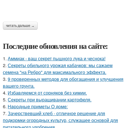
читать дальше →
Последние обновления на сайте:
1.
Аммиак - ваш секрет пышного лука и чеснока!
2.
Секреты обильного урожая кабачков: мы сажаем
семена "на Ребро" для максимального эффекта.
3.
9 проверенных методов для обогащения и улучшения
вашего грунта.
4.
Избавляемся от сорняков без химии.
5.
Секреты при выращивании картофеля.
6.
Нapoдныe пpимeты O дoмe:
7.
Зачерствевший хлеб - отличное решение для
подкормки огородных культур, служащее основой для
питательного удобрения.