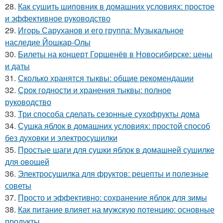
28.
Как сушить шиповник в домашних условиях: простое
и эффективное руководство
29.
Игорь Саруханов и его группа: Музыкальное
наследие Йошкар-Олы
30.
Билеты на концерт Горшенёв в Новосибирске: цены
и даты
31.
Сколько хранятся тыквы: общие рекомендации
32.
Срок годности и хранения тыквы: полное
руководство
33.
Три способа сделать сезонные сухофрукты дома
34.
Сушка яблок в домашних условиях: простой способ
без духовки и электросушилки
35.
Простые шаги для сушки яблок в домашней сушилке
для овощей
36.
Электросушилка для фруктов: рецепты и полезные
советы
37.
Просто и эффективно: сохранение яблок для зимы
38.
Как питание влияет на мужскую потенцию: основные
продукты