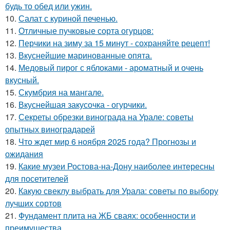
будь то обед или ужин.
10.
Салат с куриной печенью.
11.
Отличные пучковые сорта огурцов:
12.
Перчики на зиму за 15 минут - сохраняйте рецепт!
13.
Вкуснейшие маринованные опята.
14.
Медовый пирог с яблоками - ароматный и очень
вкусный.
15.
Скумбрия на мангале.
16.
Вкуснейшая закусочка - огурчики.
17.
Секреты обрезки винограда на Урале: советы
опытных виноградарей
18.
Что ждет мир 6 ноября 2025 года? Прогнозы и
ожидания
19.
Какие музеи Ростова-на-Дону наиболее интересны
для посетителей
20.
Какую свеклу выбрать для Урала: советы по выбору
лучших сортов
21.
Фундамент плита на ЖБ сваях: особенности и
преимущества