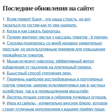
Последние обновления на сайте:
1.
Всем привет! Баня - это наша страсть, но вот
таскаться по гостям как-то уже надоело.
2.
Когда и как сажать бархатцы.
3.
Почему желтеют листья у рассады томатов - 6 причин.
4.
Соседка поделилась со мной недавно удивительно
простым, но результативным приемом для повышения
урожайности томатов.
5.
Мыши исчезнут навсегда: эффективный метод
избавления от грызунов на длительный период.
6.
Быыстрый способ утепления окон.
7.
Перечень наиболее востребованных и популярных
сортов томатов, широко культивируемых как в частных
хозяйствах, так и в промышленном масштабе:
8.
Десятка лучших сортов и гибридов пучковых огурцов.
9.
Икра из свёклы - изумительно вкусное блюдо, которое
станет отличным дополнением к вашему приёму пищи,