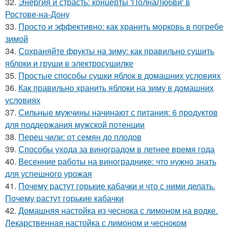
32.
Энергия и страсть: концерты 'ПолнаЛюбви' в
Ростове-на-Дону
33.
Просто и эффективно: как хранить морковь в погребе
зимой
34.
Сохраняйте фрукты на зиму: как правильно сушить
яблоки и груши в электросушилке
35.
Простые способы сушки яблок в домашних условиях
36.
Как правильно хранить яблоки на зиму в домашних
условиях
37.
Сильные мужчины начинают с питания: 6 продуктов
для поддержания мужской потенции
38.
Перец чили: от семян до плодов
39.
Способы ухода за виноградом в летнее время года
40.
Весенние работы на винограднике: что нужно знать
для успешного урожая
41.
Почему растут горькие кабачки и что с ними делать.
Почему растут горькие кабачки
42.
Домашняя настойка из чеснока с лимоном на водке.
Лекарственная настойка с лимоном и чесноком