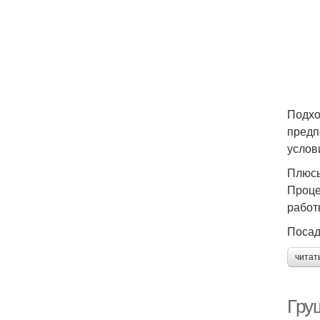
Подхо
предп
услов
Плюсы
Проце
работ
Посад
читат
Груш