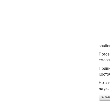
shutte
Погов
смогл
Приви
Косто
Но за
ли де
читат