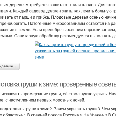
вым деревьям требуется защита от гнили плодов. Для это
твами. Каждый садовод должен знать, как лечить больную г
кивать от парши и грибка. Плодовые деревья осенью начин
 пренебрегать. Патогенные микроорганизмы остаются на ра
ожение в земле. Если пренебречь осенним опрыскиванием,
емами. Санитарную обработку рекомендуется выполнять до
ь дальше →
готовка груши к зиме: проверенные сове
 исключить промерзание груши, её ствол нужно укрыть. Нач
ре, с наступлением первых морозных ночей.
к подготовить груши к зиме2. Зачем укрывать груши3. Чем ук
х областях4.1 В средней полосе России4.2 На Урале4.3 В С