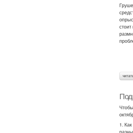
Груше
средс
опрыс
стоит
размн
пробл
читат
Под
Чтобы
октяб
1. Ка
разны