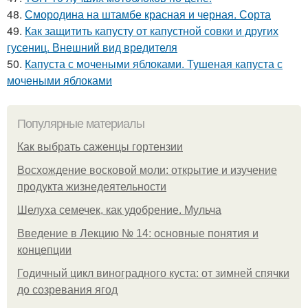
48.
Смородина на штамбе красная и черная. Сорта
49.
Как защитить капусту от капустной совки и других
гусениц. Внешний вид вредителя
50.
Капуста с мочеными яблоками. Тушеная капуста с
мочеными яблоками
Популярные материалы
Как выбрать саженцы гортензии
Восхождение восковой моли: открытие и изучение
продукта жизнедеятельности
Шелуха семечек, как удобрение. Мульча
Введение в Лекцию № 14: основные понятия и
концепции
Годичный цикл виноградного куста: от зимней спячки
до созревания ягод