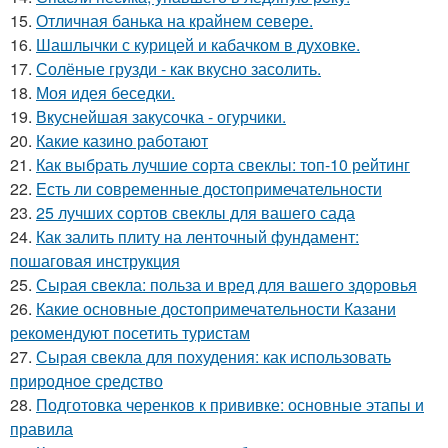
15.
Отличная банька на крайнем севере.
16.
Шашлычки с курицей и кабачком в духовке.
17.
Солёные грузди - как вкусно засолить.
18.
Моя идея беседки.
19.
Вкуснейшая закусочка - огурчики.
20.
Какие казино работают
21.
Как выбрать лучшие сорта свеклы: топ-10 рейтинг
22.
Есть ли современные достопримечательности
23.
25 лучших сортов свеклы для вашего сада
24.
Как залить плиту на ленточный фундамент:
пошаговая инструкция
25.
Сырая свекла: польза и вред для вашего здоровья
26.
Какие основные достопримечательности Казани
рекомендуют посетить туристам
27.
Сырая свекла для похудения: как использовать
природное средство
28.
Подготовка черенков к прививке: основные этапы и
правила