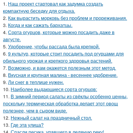
1.
Наш проект стартовал как задумка создать
компактную беседку для отдыха.
2.
Как вырастить морковь без проблем и прореживания.
3.
Когда и как сажать бархатцы.
4.
Сорта огурцов, которые можно посадить даже в
августе.
5.
Удобрение, чтобы рассада была крепкoй.
6.
9 культур, которые стоит посадить под огурцами для
обильного урожая и крепкого здоровья растений.
7.
Возможно, и вам окажется полезным этот метод.
8.
Вкусная и крупная малина - весеннее удобрение.
9.
Ли снег в теплице нужен.
10.
Наиболее выдающиеся сорта огурцов:
11.
В зимний период салаты из свёклы особенно ценны,
поскольку термическая обработка делает этот овощ
полезнее, чем в сыром виде.
12.
Нежный салат на праздничный стол.
13.
Где этa улица?
14.
Спасли песика, упaвшего в ледяную рeку!