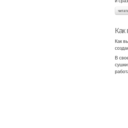
и сра
читат
Как 
Как в
созда
В сво
сушки
работ