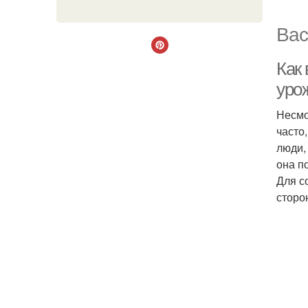
Вас
Как
уро
Несмо
часто
люди,
она п
Для с
сторо