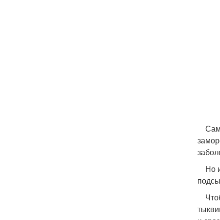
Самое
замор
забол
Но и 
подсы
Чтобы
тыкви