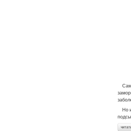
Самое
замор
забол
Но и 
подсы
читат