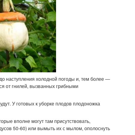
о наступления холодной погоды и, тем более —
тся от гнилей, вызванных грибными
дут. У готовых к уборке плодов плодоножка
орые вполне могут там присутствовать,
дусов 50-60) или вымыть их с мылом, ополоснуть