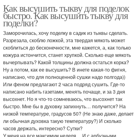
Как высушить тыкву для поделок
быстро. Как высушить тыкву для
поделки?
Заморочилась, хочу поделку в садик из тыквы сделать.
Разрезала, скоблю ложкой, эта твердая мякоть может
скоблиться до бесконечности, мне кажется, а, как только
кожура истончится, станет хрупкой. Сколько еще мякоть
вычерпывать? Какой толщины должна остаться корка?
Ну а потом, как ее высушить? В инете какая-то фигня,
написано, что для полноценной сушки надо полгода))
Или феном предлагают 2 часа подряд сушить. Где-то
написано набить газетами, менять почаще, и за 3 дня
высохнет. Но я что-то сомневаюсь, что высохнет так
быстро. Мне бы в духовку запихнуть… получится? На
низкой температуре, градусов 50? (Не знаю даже, делает
ли обычная духовка такую температуру?) И сколько
часов держать, интересно? Сутки?
У меня на все максимум неделя… И с арбузными