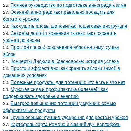
26.
Полное руководство по подготовке винограда к зиме
27.
Осенний виноград: как правильно посадить для
богатого урожая
28.
Как сушить плоды шиповника: пошаговая инструкция
29.
Секреты долгого хранения тыквы: как сохранить
урожай до весны
30.
Простой способ сохранения яблок на зиму: сушка
яблок
31.
Концерты Дидюли в Красноярске: история успеха
32.
Просто и эффективно: как хранить яблоки зимой в
домашних условиях
33.
Полезные продукты для потенции: что есть и что нет
34.
Мужская сила и профилактика болезней: как
поддерживать здоровье и энергию
35.
Быстрое повышение потенции у мужчин: самые
эффективные продукты
36.
Груша осенью: лучшие удобрения для роста и урожая
37.
Картофель сорта Рамона и зимний лук. Картофель