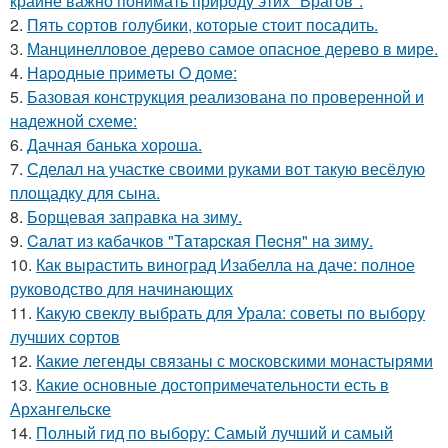
крайне важно понимать природу этих "Врагов".
2.
Пять сортов голубики, которые стоит посадить.
3.
Манцинелловое дерево самое опасное дерево в мире.
4.
Нapoдныe пpимeты O дoмe:
5.
Базовая конструкция реализована по проверенной и
надежной схеме:
6.
Дачная банька хороша.
7.
Сделал на участке своими руками вот такую весёлую
площадку для сына.
8.
Борщевая заправка на зиму.
9.
Caлaт из кaбaчкoв "Тaтapcкaя Пecня" нa зиму.
10.
Как вырастить виноград Изабелла на даче: полное
руководство для начинающих
11.
Какую свеклу выбрать для Урала: советы по выбору
лучших сортов
12.
Какие легенды связаны с московскими монастырями
13.
Какие основные достопримечательности есть в
Архангельске
14.
Полный гид по выбору: Самый лучший и самый