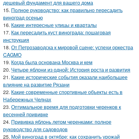
дешевый фундамент для вашего дома
15.
Полное руководство: как правильно пересадить
виноград осенью
16.
Какие интересные улицы и кварталы
17.
Как пересадить куст винограда: пошаговая
инструкция
18.
От Петрозаводска к мировой сцене: успехи оркестра
CAGMO
19.
Когда была основана Москва и кем
20.
Четыре яблони из одной: История роста и развития
21.
Какие исторические события оказали наибольшее
влияние на развитие Рязани
22.
Какие современные спортивные объекты есть в
Набережных Челнах
23.
Оптимальное время для подготовки черенков к
весенней прививке
24.
Прививка яблонь летом черенками: полное
руководство для садоводов
25.
Мой виноград в октябре: как сохранить урожай