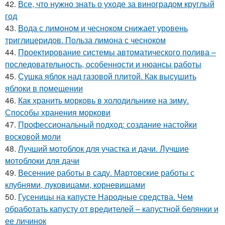
42.
Все, что нужно знать о уходе за виноградом круглый
год
43.
Вода с лимоном и чесноком снижает уровень
триглицеридов. Польза лимона с чесноком
44.
Проектирование системы автоматического полива –
последовательность, особенности и нюансы работы
45.
Сушка яблок над газовой плитой. Как высушить
яблоки в помещении
46.
Как хранить морковь в холодильнике на зиму.
Способы хранения моркови
47.
Профессиональный подход: создание настойки
восковой моли
48.
Лучший мотоблок для участка и дачи. Лучшие
мотоблоки для дачи
49.
Весенние работы в саду. Мартовские работы с
клубнями, луковицами, корневищами
50.
Гусеницы на капусте Народные средства. Чем
обработать капусту от вредителей – капустной белянки и
ее личинок