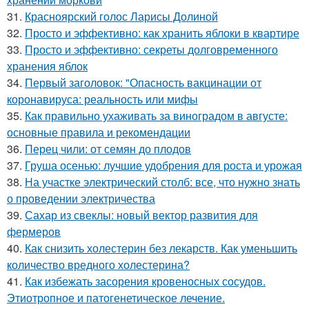
31.
Красноярский голос Ларисы Долиной
32.
Просто и эффективно: как хранить яблоки в квартире
33.
Просто и эффективно: секреты долговременного
хранения яблок
34.
Первый заголовок: "Опасность вакцинации от
коронавируса: реальность или мифы
35.
Как правильно ухаживать за виноградом в августе:
основные правила и рекомендации
36.
Перец чили: от семян до плодов
37.
Груша осенью: лучшие удобрения для роста и урожая
38.
На участке электрический столб: все, что нужно знать
о проведении электричества
39.
Сахар из свеклы: новый вектор развития для
фермеров
40.
Как снизить холестерин без лекарств. Как уменьшить
количество вредного холестерина?
41.
Как избежать засорения кровеносных сосудов.
Этиотропное и патогенетическое лечение.