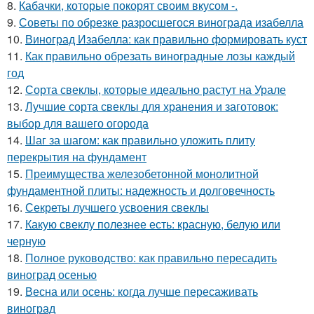
8.
Кабачки, которые покорят своим вкусом -.
9.
Советы по обрезке разросшегося винограда изабелла
10.
Виноград Изабелла: как правильно формировать куст
11.
Как правильно обрезать виноградные лозы каждый
год
12.
Сорта свеклы, которые идеально растут на Урале
13.
Лучшие сорта свеклы для хранения и заготовок:
выбор для вашего огорода
14.
Шаг за шагом: как правильно уложить плиту
перекрытия на фундамент
15.
Преимущества железобетонной монолитной
фундаментной плиты: надежность и долговечность
16.
Секреты лучшего усвоения свеклы
17.
Какую свеклу полезнее есть: красную, белую или
черную
18.
Полное руководство: как правильно пересадить
виноград осенью
19.
Весна или осень: когда лучше пересаживать
виноград