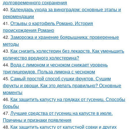
долговременного сохранения
40.
Календарь ухода за виноградом: основные этапы и
рекомендации
41.
Отзывы о картофель Романо. История
происхождения Романо
42.
Заморозка и хранение боярышника: проверенные
методы
43.
Как снизить холестерин без лекарств. Как уменьшить
количество вредного холестерина?
44.
Вода с лимоном и чесноком снижает уровень
триглицеридов. Польза лимона с чесноком
45.
Самый простой способ сушки фруктов. Сушим
фрукты и овощи. Как это делать правильно? Основные
моменты
46.
Как защитить капусту на грядках от гусениц. Способы
борьбы
47.
Лучшие средства от гусениц на капусте в июле.
Причины и признаки появления
48.
Как защитить капусту от капустной совки и других