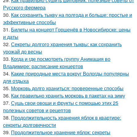
29.
Как правильно сушить шиповник: полезные советы от
Русского фермера
30.
Как сохранить тыкву на полгода и больше: простые и
эффективные способы
31.
Билеты на концерт Горшенёв в Новосибирске: цены
и даты
32.
Секреты долгого хранения тыквы: как сохранить
урожай до весны
33.
Когда и где посмотреть группу Анимация во
Владимире: расписание концертов
34.
Какие природные места вокруг Вологды популярны
для отдыха
35.
Морковь долго храниться: проверенные способы
36.
Как правильно хранить морковь в пакетах на зиму
37.
Сушь свои овощи и фрукты с помощью этих 25
полезных советов и рецептов
38.
Продолжительность хранения яблок в квартире:
секреты долговечности
39.
Продолжительное хранение яблок: секреты