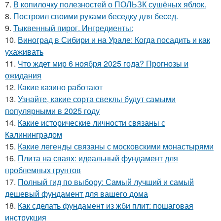
7.
В копилочку полезностей о ПОЛЬЗК сушёных яблок.
8.
Построил своими руками беседку для бесед.
9.
Тыквенный пирог. Ингредиенты:
10.
Виноград в Сибири и на Урале: Когда посадить и как
ухаживать
11.
Что ждет мир 6 ноября 2025 года? Прогнозы и
ожидания
12.
Какие казино работают
13.
Узнайте, какие сорта свеклы будут самыми
популярными в 2025 году
14.
Какие исторические личности связаны с
Калининградом
15.
Какие легенды связаны с московскими монастырями
16.
Плита на сваях: идеальный фундамент для
проблемных грунтов
17.
Полный гид по выбору: Самый лучший и самый
дешевый фундамент для вашего дома
18.
Как сделать фундамент из жби плит: пошаговая
инструкция