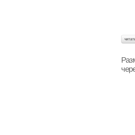
читат
Раз
чер