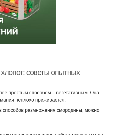
 хлопот: советы опытных
лее простым способом – вегетативным. Она
имания неплохо приживается.
з способов размножения смородины, можно
олько неодревесневшие побеги текущего года.