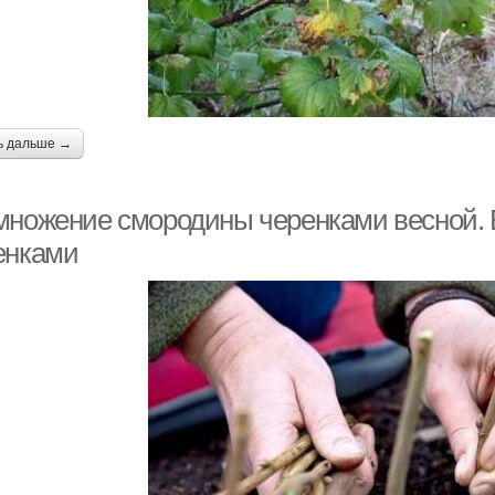
ь дальше →
множение смородины черенками весной. 
енками