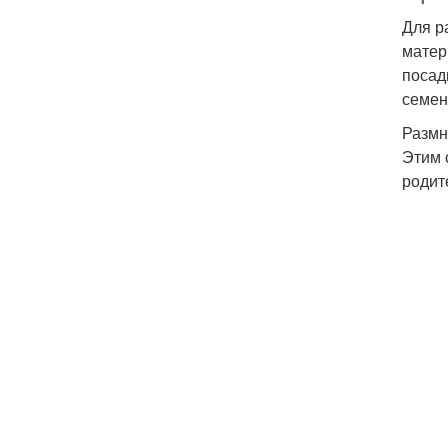
Для р
матер
посад
семен
Размн
Этим 
родит