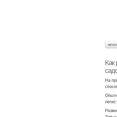
читат
Как
сад
На пр
спосо
Опытн
легко
Размн
Для н