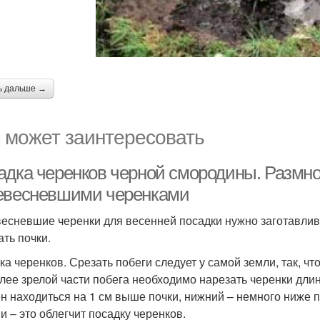
ь дальше →
 может заинтересовать
адка черенков черной смородины. Размн
евесневшими черенками
есневшие черенки для весенней посадки нужно заготавлива
ать почки.
ка черенков. Срезать побеги следует у самой земли, так, чт
лее зрелой части побега необходимо нарезать черенки длин
н находиться на 1 см выше почки, нижний – немного ниже 
и – это облегчит посадку черенков.