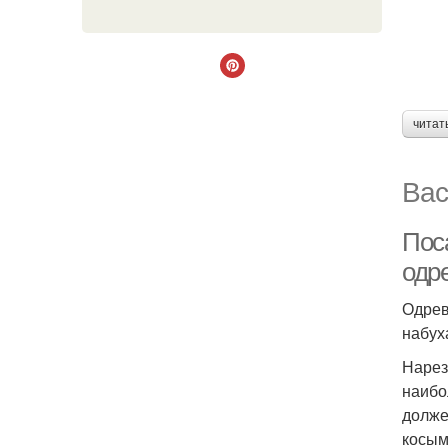
читат
Вас
Пос
одр
Одрев
набух
Нарез
наибо
долже
косым