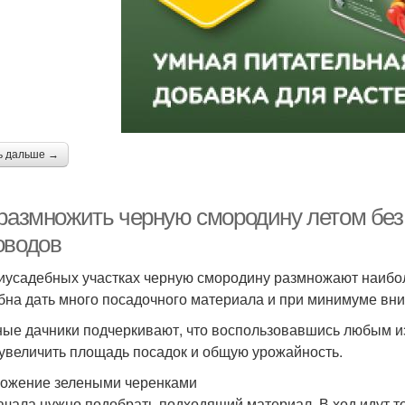
ь дальше →
 размножить черную смородину летом без
оводов
иусадебных участках черную смородину размножают наибо
бна дать много посадочного материала и при минимуме вн
ые дачники подчеркивают, что воспользовавшись любым и
 увеличить площадь посадок и общую урожайность.
ожение зелеными черенками
ачала нужно подобрать подходящий материал. В ход идут т