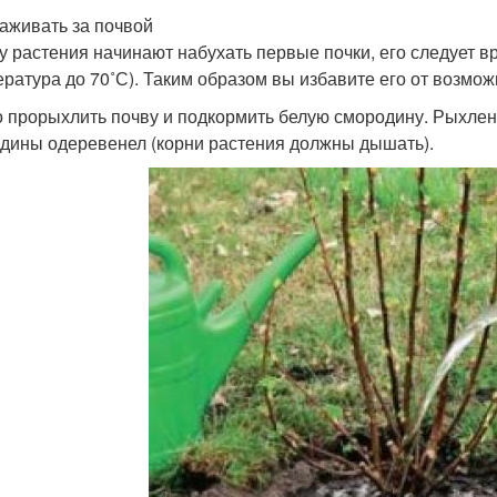
хаживать за почвой
 у растения начинают набухать первые почки, его следует 
ература до 70˚С). Таким образом вы избавите его от возмож
 прорыхлить почву и подкормить белую смородину. Рыхлени
дины одеревенел (корни растения должны дышать).