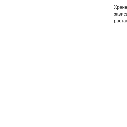
Хране
завис
раста