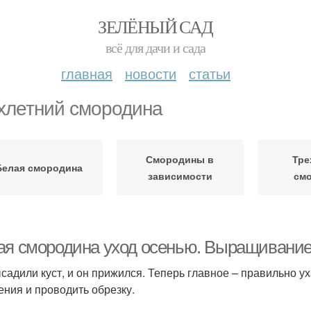
ЗЕЛЁНЫЙ САД
всё для дачи и сада
главная
новости
статьи
хлетний смородина
Смородины в
Тре
Белая смородина
зависимости
см
ая смородина уход осенью. Выращивание 
садили куст, и он прижился. Теперь главное – правильно у
ения и проводить обрезку.