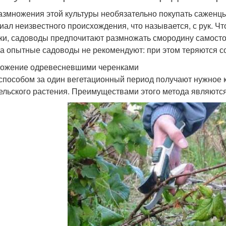
азмножения этой культуры необязательно покупать саженцы
иал неизвестного происхождения, что называется, с рук. Ч
ки, садоводы предпочитают размножать смородину самосто
а опытные садоводы не рекомендуют: при этом теряются с
ожение одревесневшими черенками
способом за один вегетационный период получают нужное 
ельского растения. Преимуществами этого метода являются