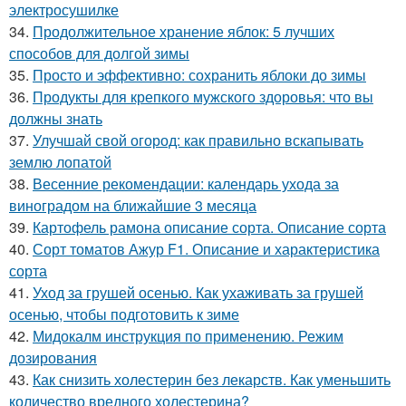
электросушилке
34.
Продолжительное хранение яблок: 5 лучших
способов для долгой зимы
35.
Просто и эффективно: сохранить яблоки до зимы
36.
Продукты для крепкого мужского здоровья: что вы
должны знать
37.
Улучшай свой огород: как правильно вскапывать
землю лопатой
38.
Весенние рекомендации: календарь ухода за
виноградом на ближайшие 3 месяца
39.
Картофель рамона описание сорта. Описание сорта
40.
Сорт томатов Ажур F1. Описание и характеристика
сорта
41.
Уход за грушей осенью. Как ухаживать за грушей
осенью, чтобы подготовить к зиме
42.
Мидокалм инструкция по применению. Режим
дозирования
43.
Как снизить холестерин без лекарств. Как уменьшить
количество вредного холестерина?