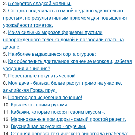
2.
5 секретов сладкой малины.
3.
Соседка поделилась со мной недавно удивительно
простым, но результативным приемом для повышения
урожайности томатов.
4.
Из-за сильных морозов фермеры пустили
новорожденного теленка домой и позволили спать на
диване.
5.
Наиболее выдающиеся сорта огурцов:
6.
Как обеспечить длительное хранение моркови, избегая
увядания и гниения?
7.
Перестаньте покупать чеснок!
8.
Моя дача - банька, белые растут прямо на участке,
альпийская Горка, пруд.
9.
Напиток для исцеления печение!
10.
Крылечко своими руками.
11.
Кабачки, которые покорят своим вкусом -.
12.
Маринованные помидоры - самый простой рецепт.
13.
Вкуснейшая закусочка - огурчики.
14.
Осенняя обрезка технического винограда изабелла: