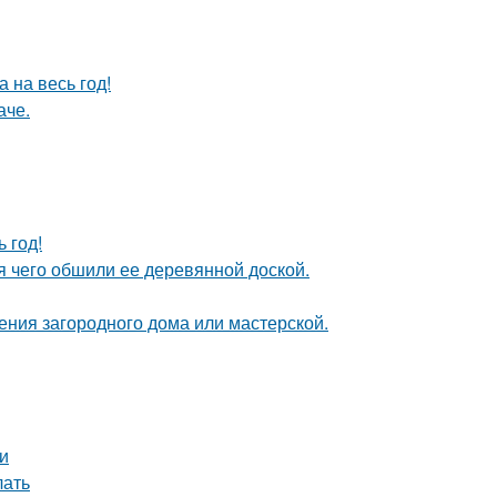
 на весь год!
аче.
 год!
 чего обшили ее деревянной доской.
ения загородного дома или мастерской.
и
лать