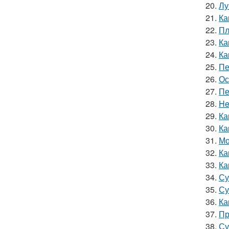
20.
Лу
21.
Ка
22.
Пл
23.
Ка
24.
Ка
25.
Пе
26.
Ос
27.
Пе
28.
He
29.
Ка
30.
Ка
31.
Мо
32.
Ка
33.
Ка
34.
Су
35.
Су
36.
Ка
37.
Пр
38.
Су