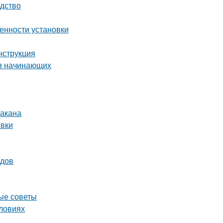
одство
енности установки
нструкция
ля начинающих
бакана
ивки
одов
ные советы
словиях