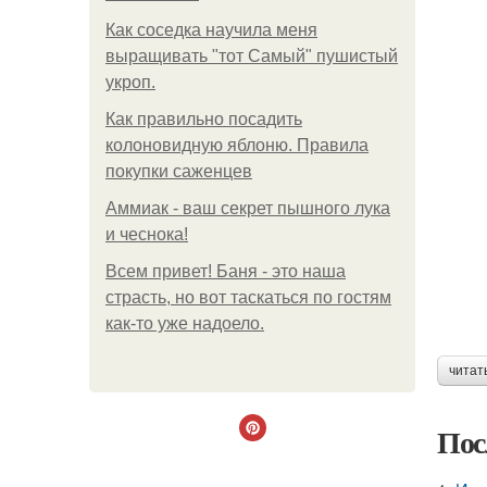
Как соседка научила меня
выращивать "тот Самый" пушистый
укроп.
Как правильно посадить
колоновидную яблоню. Правила
покупки саженцев
Аммиак - ваш секрет пышного лука
и чеснока!
Всем привет! Баня - это наша
страсть, но вот таскаться по гостям
как-то уже надоело.
читат
Пос