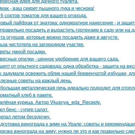
ересная идея для дачного туалета.
иак - ваш секрет пышного лука и чеснока!
 5 сортов томатов для вашего огорода.
овый лайфхак от знатока: однократное нанесение - и защита
 правильно посадить и вырастить гортензию в саду или на д
та огурцов, которые можно посадить даже в августе.
ьза чистотела на загородном участке.
реты умной посадки.
весные опилки - ценное удобрение для вашего сада.
цепт от опытного садовода: одна обработка - защита на весь
 задумали освежить облик нашей бревенчатой избушки, для
лезные советы на каждый день.
большая металлическая печь идеально подходит для отопл
оматный хлеб в пакете.
млёная курица. Автор Vkusnya_eda_Recepty.
кл бенс - супер салат.
елал летом беседочку.
дготовка винограда к зиме на Урале: советы и рекомендаци
резка винограда на зиму: нужно ли это и как правильно сде