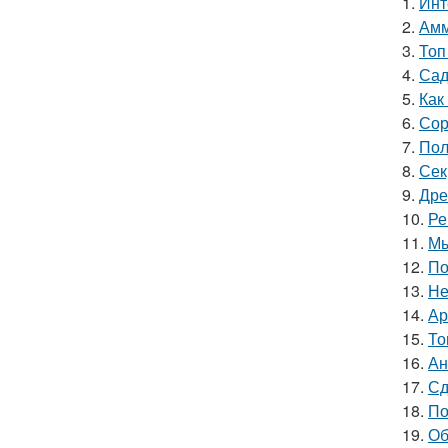
1.
Инт
2.
Амм
3.
Топ
4.
Сад
5.
Как
6.
Сор
7.
Пол
8.
Сек
9.
Дре
10.
Ре
11.
Мы
12.
По
13.
Не
14.
Ар
15.
То
16.
Ан
17.
Сд
18.
По
19.
Об