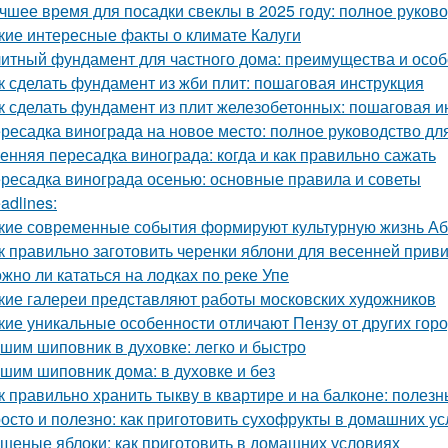
чшее время для посадки свеклы в 2025 году: полное руков
кие интересные факты о климате Калуги
итный фундамент для частного дома: преимущества и особ
к сделать фундамент из жби плит: пошаговая инструкция
к сделать фундамент из плит железобетонных: пошаговая и
ресадка винограда на новое место: полное руководство д
енняя пересадка винограда: когда и как правильно сажать
ресадка винограда осенью: основные правила и советы
adlines:
кие современные события формируют культурную жизнь А
к правильно заготовить черенки яблони для весенней прив
жно ли кататься на лодках по реке Упе
кие галереи представляют работы московских художников
кие уникальные особенности отличают Пензу от других гор
шим шиповник в духовке: легко и быстро
шим шиповник дома: в духовке и без
к правильно хранить тыкву в квартире и на балконе: полез
осто и полезно: как приготовить сухофрукты в домашних у
шеные яблоки: как приготовить в домашних условиях