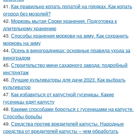
41.
Как правильно копать лопатой на грядках. Как копать
огород без мозолей?
42.
Морковь мытая Сроки хранения. Подготовка к
длительному хранению
43.
Способы хранения моркови на зиму. Как сохранить
морковь на зиму
44.
Осень в виноградниках: основные правила ухода за
виноградом
45.
Строительство мини сахарного завода: подробный
инструктаж
46.
Лучшие культиваторы для дачи 2023. Как выбрать
культиватор
47.
Как избавиться от капустной гусеницы. Какие
гусеницы едят капусту
48.
Какими способами бороться с гусеницами на капусте.
Способы борьбы
49.
Средства против вредителей капусты. Народные
средства от вредителей капусты – чем обработать