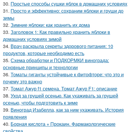
30.
Простые способы сушки яблок в домашних условиях
31.
Просто и эффективно: сохраним яблоки и груши до
зимы
32.
Зимние яблоки: как хранить их дома
33.
Заголовок 1: Как правильно хранить яблоки в
домашних условиях зимой
34.
Врач раскрыла секреты здорового питания: 10
продуктов, которые необходимо есть
35.
Схема обработки и ПОДКОРМКИ винограда:
основные принципы и технологии
36.
Томаты гиганты устойчивые к фитофторе: что это и
почему это важно
37.
Томат Ажур f1 семена. Томат Ажур F1: описание
38.
Уход за грушей осенью. Как ухаживать за грушей
осенью, чтобы подготовить к зиме
39.
Виноград Изабелла, как за ним ухаживать. История
появления
40.
Борная кислота + Прокаин. Фармакологические
свойства