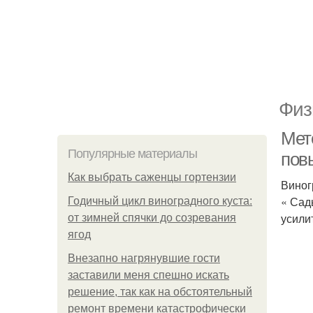
Физ
Мет
Популярные материалы
пов
Как выбрать саженцы гортензии
Виног
« Сад
Годичный цикл виноградного куста:
усили
от зимней спячки до созревания
ягод
Внезапно нагрянувшие гости
заставили меня спешно искать
решение, так как на обстоятельный
ремонт времени катастрофически