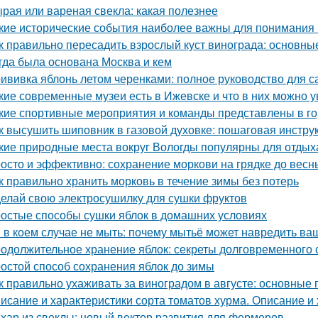
рая или вареная свекла: какая полезнее
кие исторические события наиболее важны для понимания
к правильно пересадить взрослый куст винограда: основны
гда была основана Москва и кем
ививка яблонь летом черенками: полное руководство для 
кие современные музеи есть в Ижевске и что в них можно у
кие спортивные мероприятия и команды представлены в г
к высушить шиповник в газовой духовке: пошаговая инстру
кие природные места вокруг Вологды популярны для отдых
осто и эффективно: сохранение моркови на грядке до весн
к правильно хранить морковь в течение зимы без потерь
елай свою электросушилку для сушки фруктов
остые способы сушки яблок в домашних условиях
 в коем случае не мыть: почему мытьё может навредить в
одолжительное хранение яблок: секреты долговременного
остой способ сохранения яблок до зимы
к правильно ухаживать за виноградом в августе: основные
исание и характеристики сорта томатов хурма. Описание и 
хар из свеклы: новый вектор развития для фермеров