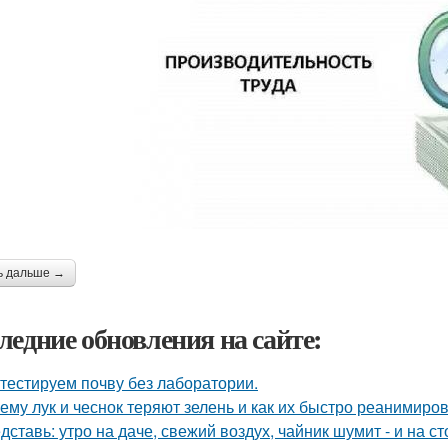
ь дальше →
ледние обновления на сайте:
тестируем почву без лаборатории.
ему лук и чеснок теряют зелень и как их быстро реанимиров
дставь: утро на даче, свежий воздух, чайник шумит - и на с