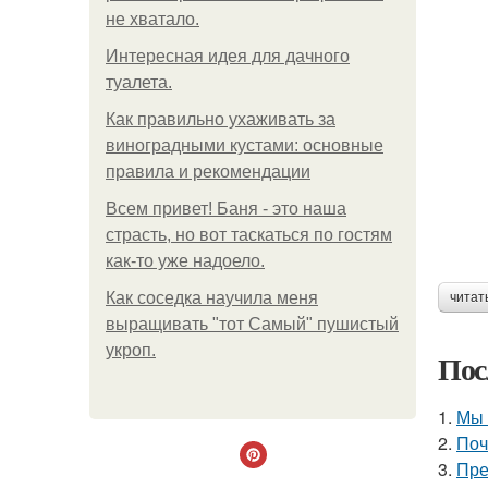
не хватало.
Интересная идея для дачного
туалета.
Как правильно ухаживать за
виноградными кустами: основные
правила и рекомендации
Всем привет! Баня - это наша
страсть, но вот таскаться по гостям
как-то уже надоело.
Как соседка научила меня
читат
выращивать "тот Самый" пушистый
укроп.
Пос
1.
Мы 
2.
Поч
3.
Пре