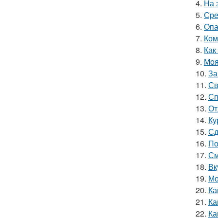
4.
На 
5.
Сре
6.
Опа
7.
Ком
8.
Как
9.
Моя
10.
За
11.
Св
12.
Сп
13.
От
14.
Ку
15.
Сд
16.
По
17.
См
18.
Вк
19.
Мо
20.
Ка
21.
Ка
22.
Ка