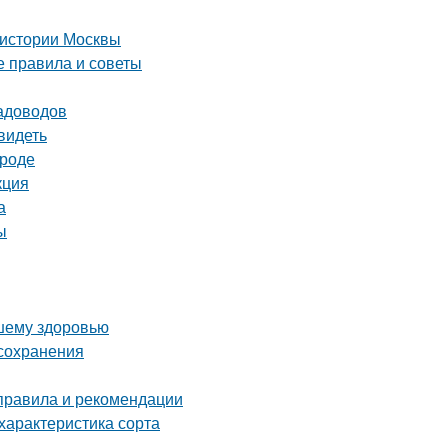
 истории Москвы
е правила и советы
садоводов
видеть
ороде
кция
а
ы
ашему здоровью
 сохранения
 правила и рекомендации
характеристика сорта