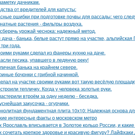
заметку дачникам.
дства от вредителей для капусты:
сные ошибки при подготовке почвы для рассады: чего следу
натные растения - фильтры воздуха.
 сберечь урожай чеснока: надежный метод.
 дача - банька, белые растут прямо на участке, альпийская Г
 три года.
оими руками сделал из фанеры кухню на даче.
асли песика, упaвшего в ледяную рeку!
личная банька на крайнем севере.
риные бочонки с грибной начинкой.
елал на участке своими руками вот такую весёлую площадк
строили тепличку. Когда у человека золотые руки.
астерили втроём за одну неделю - беседка.
уснейшая закусочка - огурчики.
нолитная фундаментная плита 10х10: Надежная основа дл
кие интересные факты о московском метро
к Ярославль вписывается в Золотое кольцо России, и какие
к сочетать крепкое здоровье и красивую фигуру? Лайфхаки