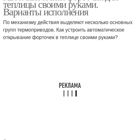
теплицы своими руками.
теплицы
Варианты исполнения
По механизму действия выделяют несколько основных
Автоматические
групп термоприводов. Как устроить автоматическое
Форточки в теплицу
форточки
открывание форточек в теплице своими руками?
Форточки в парнике
Форточка для парника
Дополнительная
Форточка в парнике
форточка