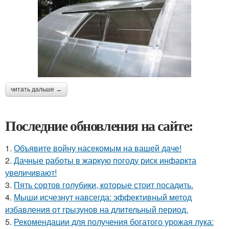
читать дальше →
Последние обновления на сайте:
1.
Объявите войну насекомым на вашей даче!
2.
Дачные работы в жаркую погоду риск инфаркта
увеличивают!
3.
Пять сортов голубики, которые стоит посадить.
4.
Мыши исчезнут навсегда: эффективный метод
избавления от грызунов на длительный период.
5.
Рекомендации для получения богатого урожая лука: