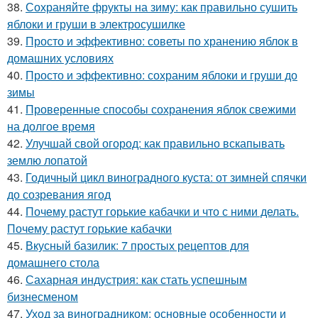
38.
Сохраняйте фрукты на зиму: как правильно сушить
яблоки и груши в электросушилке
39.
Просто и эффективно: советы по хранению яблок в
домашних условиях
40.
Просто и эффективно: сохраним яблоки и груши до
зимы
41.
Проверенные способы сохранения яблок свежими
на долгое время
42.
Улучшай свой огород: как правильно вскапывать
землю лопатой
43.
Годичный цикл виноградного куста: от зимней спячки
до созревания ягод
44.
Почему растут горькие кабачки и что с ними делать.
Почему растут горькие кабачки
45.
Вкусный базилик: 7 простых рецептов для
домашнего стола
46.
Сахарная индустрия: как стать успешным
бизнесменом
47.
Уход за виноградником: основные особенности и