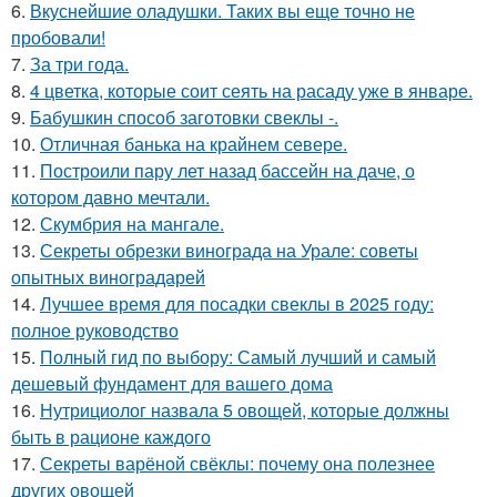
6.
Вкуснейшие оладушки. Таких вы еще точно не
пробовали!
7.
За три года.
8.
4 цветка, которые соит сеять на расаду уже в январе.
9.
Бабушкин способ заготовки свеклы -.
10.
Отличная банька на крайнем севере.
11.
Построили пару лет назад бассейн на даче, о
котором давно мечтали.
12.
Скумбрия на мангале.
13.
Секреты обрезки винограда на Урале: советы
опытных виноградарей
14.
Лучшее время для посадки свеклы в 2025 году:
полное руководство
15.
Полный гид по выбору: Самый лучший и самый
дешевый фундамент для вашего дома
16.
Нутрициолог назвала 5 овощей, которые должны
быть в рационе каждого
17.
Секреты варёной свёклы: почему она полезнее
других овощей