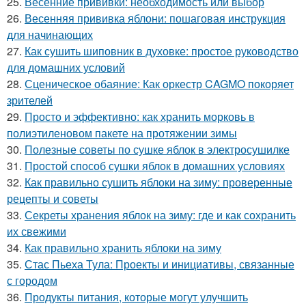
25.
Весенние прививки: необходимость или выбор
26.
Весенняя прививка яблони: пошаговая инструкция
для начинающих
27.
Как сушить шиповник в духовке: простое руководство
для домашних условий
28.
Сценическое обаяние: Как оркестр CAGMO покоряет
зрителей
29.
Просто и эффективно: как хранить морковь в
полиэтиленовом пакете на протяжении зимы
30.
Полезные советы по сушке яблок в электросушилке
31.
Простой способ сушки яблок в домашних условиях
32.
Как правильно сушить яблоки на зиму: проверенные
рецепты и советы
33.
Секреты хранения яблок на зиму: где и как сохранить
их свежими
34.
Как правильно хранить яблоки на зиму
35.
Стас Пьеха Тула: Проекты и инициативы, связанные
с городом
36.
Продукты питания, которые могут улучшить