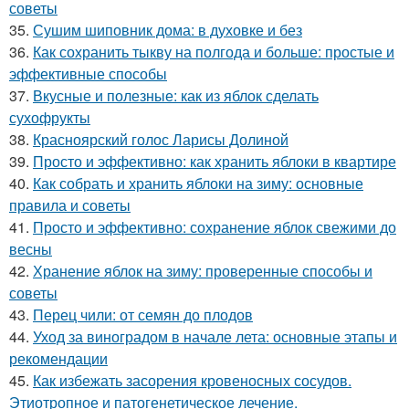
советы
35.
Сушим шиповник дома: в духовке и без
36.
Как сохранить тыкву на полгода и больше: простые и
эффективные способы
37.
Вкусные и полезные: как из яблок сделать
сухофрукты
38.
Красноярский голос Ларисы Долиной
39.
Просто и эффективно: как хранить яблоки в квартире
40.
Как собрать и хранить яблоки на зиму: основные
правила и советы
41.
Просто и эффективно: сохранение яблок свежими до
весны
42.
Хранение яблок на зиму: проверенные способы и
советы
43.
Перец чили: от семян до плодов
44.
Уход за виноградом в начале лета: основные этапы и
рекомендации
45.
Как избежать засорения кровеносных сосудов.
Этиотропное и патогенетическое лечение.