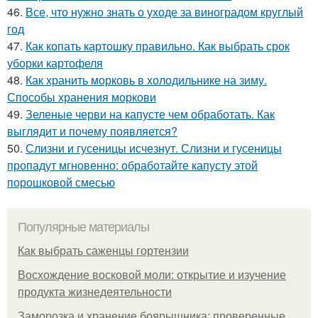
46.
Все, что нужно знать о уходе за виноградом круглый
год
47.
Как копать картошку правильно. Как выбрать срок
уборки картофеля
48.
Как хранить морковь в холодильнике на зиму.
Способы хранения моркови
49.
Зеленые черви на капусте чем обработать. Как
выглядит и почему появляется?
50.
Слизни и гусеницы исчезнут. Слизни и гусеницы
пропадут мгновенно: обработайте капусту этой
порошковой смесью
Популярные материалы
Как выбрать саженцы гортензии
Восхождение восковой моли: открытие и изучение
продукта жизнедеятельности
Заморозка и хранение боярышника: проверенные