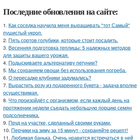
Последние обновления на сайте:
1.
Как соседка научила меня выращивать "тот Самый"
пушистый укроп.
2.
Пять сортов голубики, которые стоит посадить.
3.
Весенняя подготовка теплицы: 5 надежных методов
для защиты вашего урожая.
4.
Подыскиваете альтернативу петунии?
5.
Мы сохраняем овощи без использования погреба.
6.
О пересадке клубники задумались?
7.
Вырастить розу из подаренного букета - задача вполне
осуществимая.
8.
Что произойдёт с организмом, если каждый день на
протяжении недели съедать небольшую порцию семян
подсолнечника.
9.
Пруд на участке, сделанный своими руками.
10.
Перчики на зиму за 15 минут - сохраняйте рецепт!
11.
Любимая банька. Очень нравится встречаться в ней