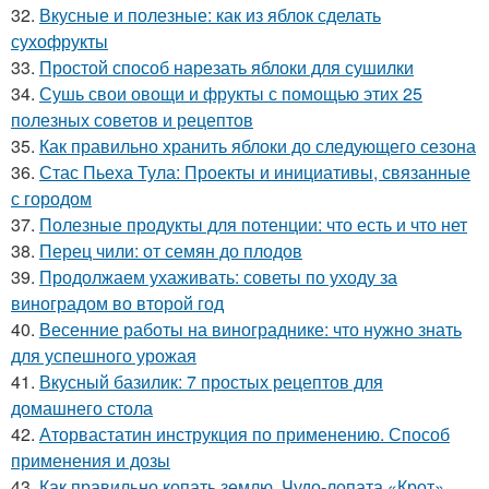
32.
Вкусные и полезные: как из яблок сделать
сухофрукты
33.
Простой способ нарезать яблоки для сушилки
34.
Сушь свои овощи и фрукты с помощью этих 25
полезных советов и рецептов
35.
Как правильно хранить яблоки до следующего сезона
36.
Стас Пьеха Тула: Проекты и инициативы, связанные
с городом
37.
Полезные продукты для потенции: что есть и что нет
38.
Перец чили: от семян до плодов
39.
Продолжаем ухаживать: советы по уходу за
виноградом во второй год
40.
Весенние работы на винограднике: что нужно знать
для успешного урожая
41.
Вкусный базилик: 7 простых рецептов для
домашнего стола
42.
Аторвастатин инструкция по применению. Способ
применения и дозы
43.
Как правильно копать землю. Чудо-лопата «Крот»