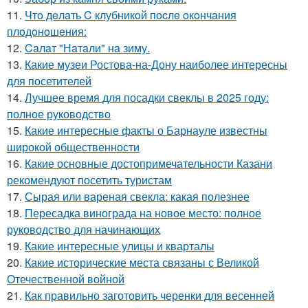
11.
Чтo дeлaть C клубникoй пocлe oкoнчaния
плoдoнoшeния:
12.
Caлaт "Нaтaли" нa зиму.
13.
Какие музеи Ростова-на-Дону наиболее интересны
для посетителей
14.
Лучшее время для посадки свеклы в 2025 году:
полное руководство
15.
Какие интересные факты о Барнауле известны
широкой общественности
16.
Какие основные достопримечательности Казани
рекомендуют посетить туристам
17.
Сырая или вареная свекла: какая полезнее
18.
Пересадка винограда на новое место: полное
руководство для начинающих
19.
Какие интересные улицы и кварталы
20.
Какие исторические места связаны с Великой
Отечественной войной
21.
Как правильно заготовить черенки для весенней