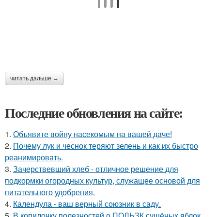
читать дальше →
Последние обновления на сайте:
1.
Объявите войну насекомым на вашей даче!
2.
Почему лук и чеснок теряют зелень и как их быстро
реанимировать.
3.
Зачерствевший хлеб - отличное решение для
подкормки огородных культур, служащее основой для
питательного удобрения.
4.
Календула - ваш верный союзник в саду.
5.
В копилочку полезностей о ПОЛЬЗК сушёных яблок.