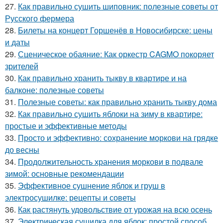
27.
Как правильно сушить шиповник: полезные советы от
Русского фермера
28.
Билеты на концерт Горшенёв в Новосибирске: цены
и даты
29.
Сценическое обаяние: Как оркестр CAGMO покоряет
зрителей
30.
Как правильно хранить тыкву в квартире и на
балконе: полезные советы
31.
Полезные советы: как правильно хранить тыкву дома
32.
Как правильно сушить яблоки на зиму в квартире:
простые и эффективные методы
33.
Просто и эффективно: сохранение моркови на грядке
до весны
34.
Продолжительность хранения моркови в подвале
зимой: основные рекомендации
35.
Эффективное сушнение яблок и груш в
электросушилке: рецепты и советы
36.
Как растянуть удовольствие от урожая на всю осень
37.
Электрическая сушилка для яблок: простой способ