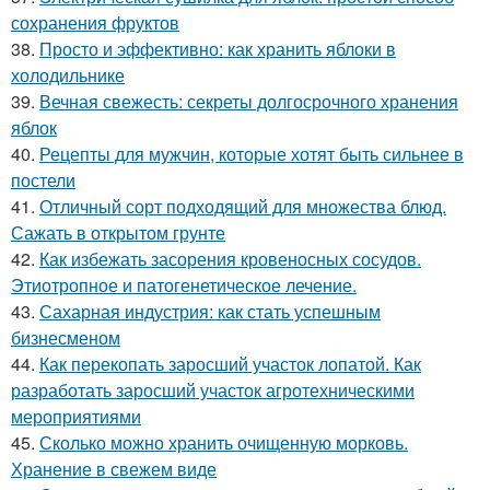
сохранения фруктов
38.
Просто и эффективно: как хранить яблоки в
холодильнике
39.
Вечная свежесть: секреты долгосрочного хранения
яблок
40.
Рецепты для мужчин, которые хотят быть сильнее в
постели
41.
Отличный сорт подходящий для множества блюд.
Сажать в открытом грунте
42.
Как избежать засорения кровеносных сосудов.
Этиотропное и патогенетическое лечение.
43.
Сахарная индустрия: как стать успешным
бизнесменом
44.
Как перекопать заросший участок лопатой. Как
разработать заросший участок агротехническими
мероприятиями
45.
Сколько можно хранить очищенную морковь.
Хранение в свежем виде