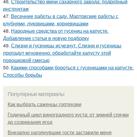
46.
Строительство мини сахарного завода: подробный
инструктаж
47.
Весенние работы в саду. Мартовские работы с
клубнями, луковицами, корневищами
48.
Народные средства от гусениц на капусте.
Добавление статьи в новую подборку
49.
Слизни и гусеницы исчезнут. Слизни и гусеницы
пропадут мгновенно: обработайте капусту этой
порошковой смесью
50.
Какими способами бороться с гусеницами на капусте.
Способы борьбы
Популярные материалы
Как выбрать саженцы гортензии
Годичный цикл виноградного куста: от зимней спячки
до созревания ягод
Внезапно нагрянувшие гости заставили меня