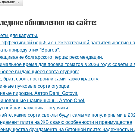
ь дальше →
ледние обновления на сайте:
еты для капусты.
 эффективной борьбы с нежелательной растительностью н
ать природу этих "Врагов".
ащивание болгарского перца: рекомендации.
имальное время для посева томатов в 2026 году: советы и 
более выдающиеся сорта огурцов:
, брат, свояк построили сами такую красоту.
ичные пучковые сорта огурцов:
ивые пирожки. Автор Dani_Gotovit.
инованные шампиньоны. Автор Chef.
уснейшая закусочка - огурчики.
найте, какие сорта свеклы будут самыми популярными в 202
ндамент плита на ЖБ сваях: особенности и преимущества
еимущества фундамента на бетонной плите: надежность и 