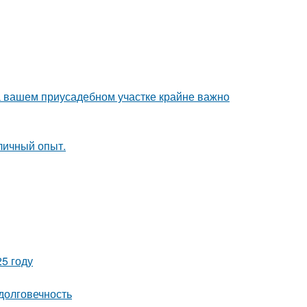
а вашем приусадебном участке крайне важно
личный опыт.
5 году
долговечность