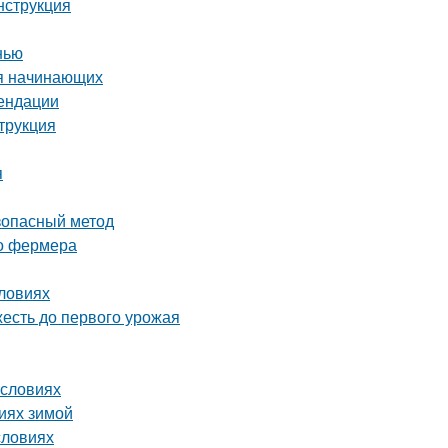
нструкция
нью
ля начинающих
мендации
трукция
я
езопасный метод
го фермера
словиях
жесть до первого урожая
условиях
виях зимой
словиях