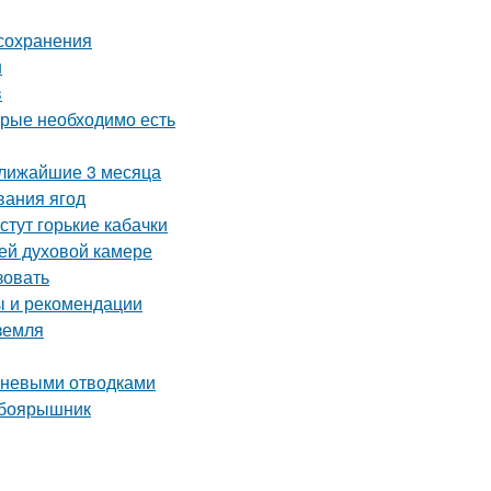
 сохранения
н
в
орые необходимо есть
ближайшие 3 месяца
вания ягод
стут горькие кабачки
ей духовой камере
зовать
ы и рекомендации
 земля
рневыми отводками
 боярышник