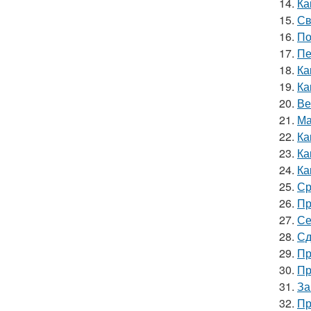
14.
Ка
15.
Св
16.
По
17.
Пе
18.
Ка
19.
Ка
20.
Ве
21.
Ма
22.
Ка
23.
Ка
24.
Ка
25.
Ср
26.
Пр
27.
Се
28.
Сд
29.
Пр
30.
Пр
31.
За
32.
Пр