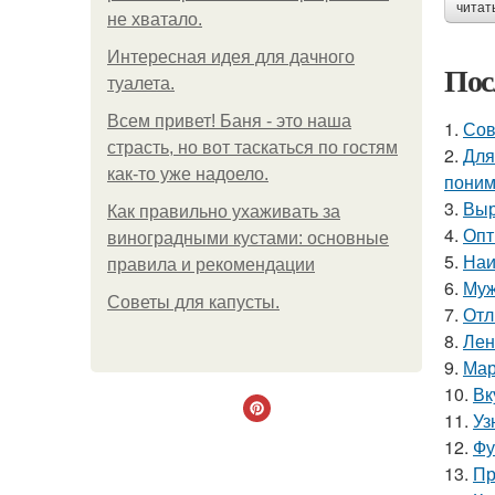
читат
не хватало.
Интересная идея для дачного
Пос
туалета.
Всем привет! Баня - это наша
1.
Сов
страсть, но вот таскаться по гостям
2.
Для
как-то уже надоело.
поним
3.
Выр
Как правильно ухаживать за
4.
Опт
виноградными кустами: основные
5.
Наи
правила и рекомендации
6.
Муж
Советы для капусты.
7.
Отл
8.
Лен
9.
Мар
10.
Вк
11.
Уз
12.
Фу
13.
Пр