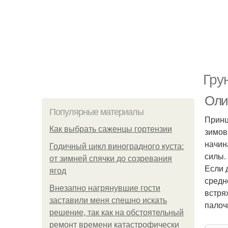
Гру
Оли
Популярные материалы
Принц
Как выбрать саженцы гортензии
зимов
начин
Годичный цикл виноградного куста:
силы.
от зимней спячки до созревания
Если 
ягод
средн
Внезапно нагрянувшие гости
встря
заставили меня спешно искать
палоч
решение, так как на обстоятельный
ремонт времени катастрофически