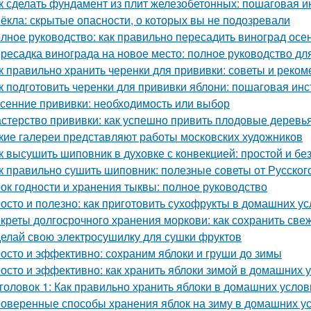
к сделать фундамент из плит железобетонных: пошаговая и
ёкла: скрытые опасности, о которых вы не подозревали
лное руководство: как правильно пересадить виноград осе
ресадка винограда на новое место: полное руководство д
к правильно хранить черенки для прививки: советы и реко
к подготовить черенки для прививки яблони: пошаговая инс
сенние прививки: необходимость или выбор
стерство прививки: как успешно привить плодовые деревь
кие галереи представляют работы московских художников
к высушить шиповник в духовке с конвекцией: простой и б
к правильно сушить шиповник: полезные советы от Русско
ок годности и хранения тыквы: полное руководство
осто и полезно: как приготовить сухофрукты в домашних у
креты долгосрочного хранения моркови: как сохранить све
елай свою электросушилку для сушки фруктов
осто и эффективно: сохраним яблоки и груши до зимы
осто и эффективно: как хранить яблоки зимой в домашних 
головок 1: Как правильно хранить яблоки в домашних усло
оверенные способы хранения яблок на зиму в домашних у