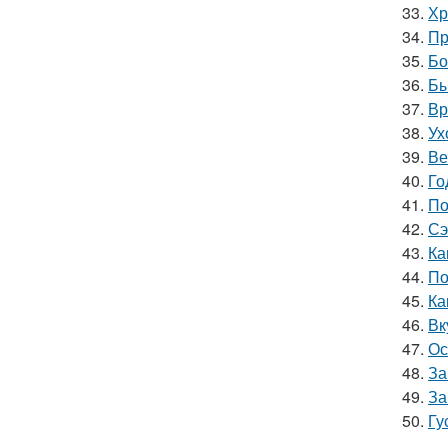
33.
Хр
34.
Пр
35.
Бо
36.
Бы
37.
Вр
38.
Ух
39.
Ве
40.
Го
41.
По
42.
Сэ
43.
Ка
44.
По
45.
Ка
46.
Вк
47.
Ос
48.
За
49.
За
50.
Гу