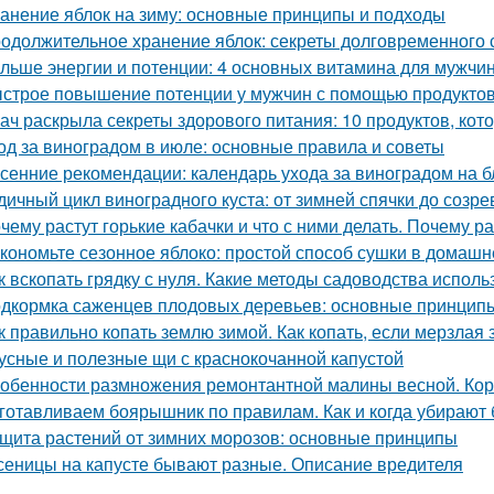
анение яблок на зиму: основные принципы и подходы
одолжительное хранение яблок: секреты долговременного
льше энергии и потенции: 4 основных витамина для мужчи
строе повышение потенции у мужчин с помощью продукто
ач раскрыла секреты здорового питания: 10 продуктов, кот
од за виноградом в июле: основные правила и советы
сенние рекомендации: календарь ухода за виноградом на 
дичный цикл виноградного куста: от зимней спячки до созре
чему растут горькие кабачки и что с ними делать. Почему ра
кономьте сезонное яблоко: простой способ сушки в домашн
к вскопать грядку с нуля. Какие методы садоводства исполь
дкормка саженцев плодовых деревьев: основные принцип
к правильно копать землю зимой. Как копать, если мерзлая
усные и полезные щи с краснокочанной капустой
обенности размножения ремонтантной малины весной. Ко
готавливаем боярышник по правилам. Как и когда убирают
щита растений от зимних морозов: основные принципы
сеницы на капусте бывают разные. Описание вредителя