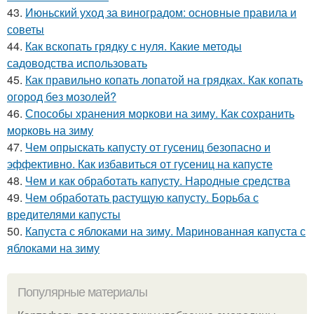
43.
Июньский уход за виноградом: основные правила и
советы
44.
Как вскопать грядку с нуля. Какие методы
садоводства использовать
45.
Как правильно копать лопатой на грядках. Как копать
огород без мозолей?
46.
Способы хранения моркови на зиму. Как сохранить
морковь на зиму
47.
Чем опрыскать капусту от гусениц безопасно и
эффективно. Как избавиться от гусениц на капусте
48.
Чем и как обработать капусту. Народные средства
49.
Чем обработать растущую капусту. Борьба с
вредителями капусты
50.
Капуста с яблоками на зиму. Маринованная капуста с
яблоками на зиму
Популярные материалы