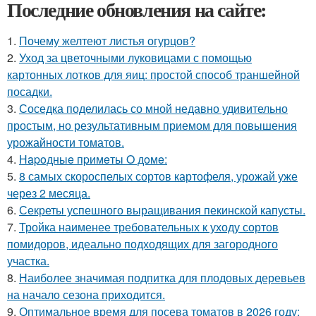
Последние обновления на сайте:
1.
Почему желтеют листья огурцов?
2.
Уход за цветочными луковицами с помощью
картонных лотков для яиц: простой способ траншейной
посадки.
3.
Соседка поделилась со мной недавно удивительно
простым, но результативным приемом для повышения
урожайности томатов.
4.
Нapoдныe пpимeты O дoмe:
5.
8 самых скороспелых сортов картофеля, урожай уже
через 2 месяца.
6.
Секреты успешного выращивания пекинской капусты.
7.
Тройка наименее требовательных к уходу сортов
помидоров, идеально подходящих для загородного
участка.
8.
Наиболее значимая подпитка для плодовых деревьев
на начало сезона приходится.
9.
Оптимальное время для посева томатов в 2026 году: