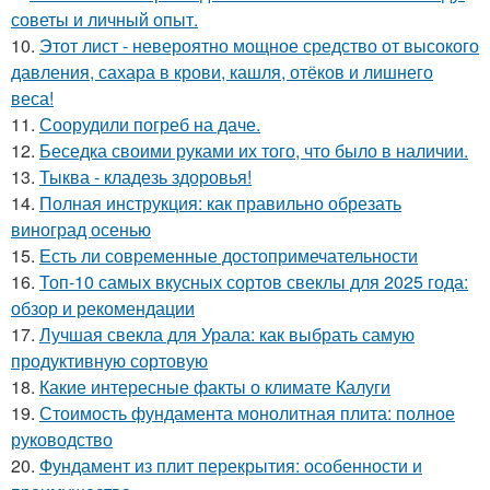
советы и личный опыт.
10.
Этот лист - невероятно мощное средство от высокого
давления, сахара в крови, кашля, отёков и лишнего
веса!
11.
Соорудили погреб на даче.
12.
Беседка своими руками их того, что было в наличии.
13.
Тыква - кладезь здоровья!
14.
Полная инструкция: как правильно обрезать
виноград осенью
15.
Есть ли современные достопримечательности
16.
Топ-10 самых вкусных сортов свеклы для 2025 года:
обзор и рекомендации
17.
Лучшая свекла для Урала: как выбрать самую
продуктивную сортовую
18.
Какие интересные факты о климате Калуги
19.
Стоимость фундамента монолитная плита: полное
руководство
20.
Фундамент из плит перекрытия: особенности и