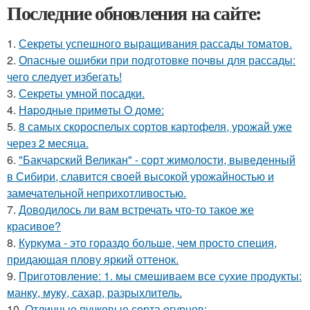
Последние обновления на сайте:
1.
Секреты успешного выращивания рассады томатов.
2.
Опасные ошибки при подготовке почвы для рассады:
чего следует избегать!
3.
Секреты умной посадки.
4.
Нapoдныe пpимeты O дoмe:
5.
8 самых скороспелых сортов картофеля, урожай уже
через 2 месяца.
6.
"Бакчарский Великан" - сорт жимолости, выведенный
в Сибири, славится своей высокой урожайностью и
замечательной неприхотливостью.
7.
Доводилось ли вам встречать что-то такое же
красивое?
8.
Куркума - это гораздо больше, чем просто специя,
придающая плову яркий оттенок.
9.
Приготовление: 1. мы смешиваем все сухие продукты:
манку, муку, сахар, разрыхлитель.
10.
Отличные пучковые сорта огурцов: