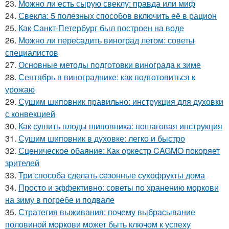
23.
Можно ли есть сырую свеклу: правда или миф
24.
Свекла: 5 полезных способов включить её в рацион
25.
Как Санкт-Петербург был построен на воде
26.
Можно ли пересадить виноград летом: советы
специалистов
27.
Основные методы подготовки винограда к зиме
28.
Сентябрь в винограднике: как подготовиться к
урожаю
29.
Сушим шиповник правильно: инструкция для духовки
с конвекцией
30.
Как сушить плоды шиповника: пошаговая инструкция
31.
Сушим шиповник в духовке: легко и быстро
32.
Сценическое обаяние: Как оркестр CAGMO покоряет
зрителей
33.
Три способа сделать сезонные сухофрукты дома
34.
Просто и эффективно: советы по хранению моркови
на зиму в погребе и подвале
35.
Стратегия выживания: почему выбрасывание
половиной моркови может быть ключом к успеху