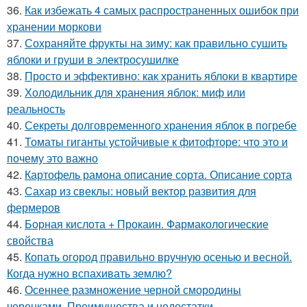
36.
Как избежать 4 самых распространенных ошибок при
хранении моркови
37.
Сохраняйте фрукты на зиму: как правильно сушить
яблоки и груши в электросушилке
38.
Просто и эффективно: как хранить яблоки в квартире
39.
Холодильник для хранения яблок: миф или
реальность
40.
Секреты долговременного хранения яблок в погребе
41.
Томаты гиганты устойчивые к фитофторе: что это и
почему это важно
42.
Картофель рамона описание сорта. Описание сорта
43.
Сахар из свеклы: новый вектор развития для
фермеров
44.
Борная кислота + Прокаин. Фармакологические
свойства
45.
Копать огород правильно вручную осенью и весной.
Когда нужно вспахивать землю?
46.
Осеннее размножение черной смородины
черенками. Преимущества и недостатки