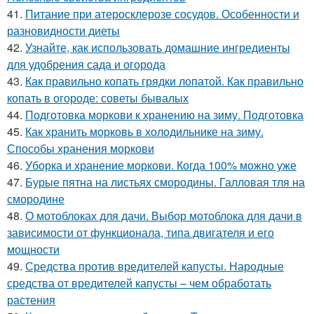
41.
Питание при атеросклерозе сосудов. Особенности и
разновидности диеты
42.
Узнайте, как использовать домашние ингредиенты
для удобрения сада и огорода
43.
Как правильно копать грядки лопатой. Как правильно
копать в огороде: советы бывалых
44.
Подготовка моркови к хранению на зиму. Подготовка
45.
Как хранить морковь в холодильнике на зиму.
Способы хранения моркови
46.
Уборка и хранение моркови. Когда 100% можно уже
47.
Бурые пятна на листьях смородины. Галловая тля на
смородине
48.
О мотоблоках для дачи. Выбор мотоблока для дачи в
зависимости от функционала, типа двигателя и его
мощности
49.
Средства против вредителей капусты. Народные
средства от вредителей капусты – чем обработать
растения