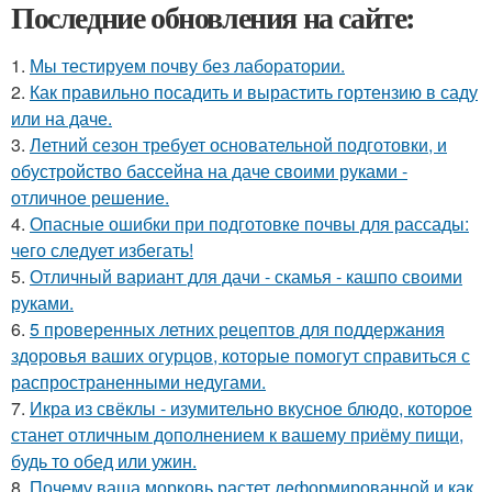
Последние обновления на сайте:
1.
Мы тестируем почву без лаборатории.
2.
Как правильно посадить и вырастить гортензию в саду
или на даче.
3.
Летний сезон требует основательной подготовки, и
обустройство бассейна на даче своими руками -
отличное решение.
4.
Опасные ошибки при подготовке почвы для рассады:
чего следует избегать!
5.
Отличный вариант для дачи - скамья - кашпо своими
руками.
6.
5 проверенных летних рецептов для поддержания
здоровья ваших огурцов, которые помогут справиться с
распространенными недугами.
7.
Икра из свёклы - изумительно вкусное блюдо, которое
станет отличным дополнением к вашему приёму пищи,
будь то обед или ужин.
8.
Почему ваша морковь растет деформированной и как