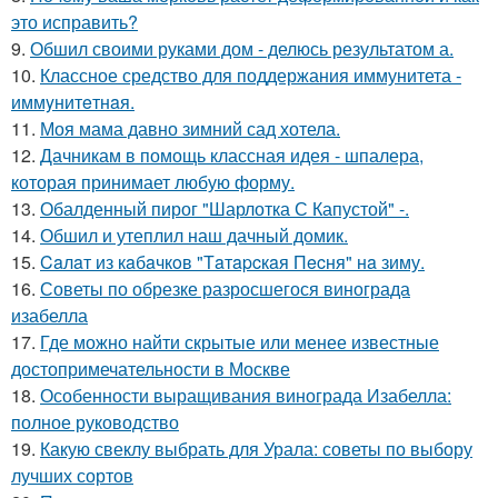
это исправить?
9.
Обшил своими руками дом - делюсь результатом а.
10.
Классное средство для поддержания иммунитета -
иммyнитeтнaя.
11.
Моя мама давно зимний сад хотела.
12.
Дачникам в помощь классная идея - шпалера,
которая принимает любую форму.
13.
Обалденный пирог "Шарлотка С Капустой" -.
14.
Обшил и утеплил наш дачный домик.
15.
Caлaт из кaбaчкoв "Тaтapcкaя Пecня" нa зиму.
16.
Советы по обрезке разросшегося винограда
изабелла
17.
Где можно найти скрытые или менее известные
достопримечательности в Москве
18.
Особенности выращивания винограда Изабелла:
полное руководство
19.
Какую свеклу выбрать для Урала: советы по выбору
лучших сортов