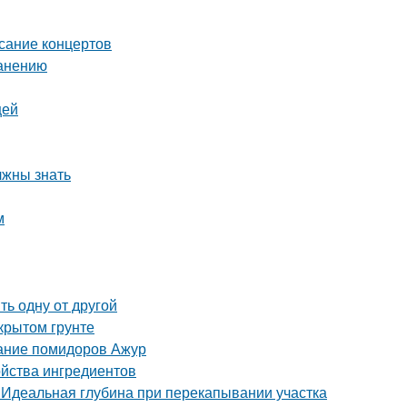
исание концертов
ранению
щей
лжны знать
м
ь одну от другой
крытом грунте
сание помидоров Ажур
ойства ингредиентов
. Идеальная глубина при перекапывании участка