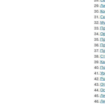
29.
Ли
30.
Ко
31.
Ск
32.
Му
33.
Пр
34.
Ор
35.
Пр
36.
Пр
37.
Пр
38.
Ст
39.
Ка
40.
По
41.
Ур
42.
Ра
43.
От
44.
Ос
45.
Ле
46.
Ле