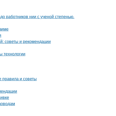
 до работников нии с ученой степенью.
 зиме
я
й: советы и рекомендации
ы технологии
е правила и советы
омендации
вивке
адоводам