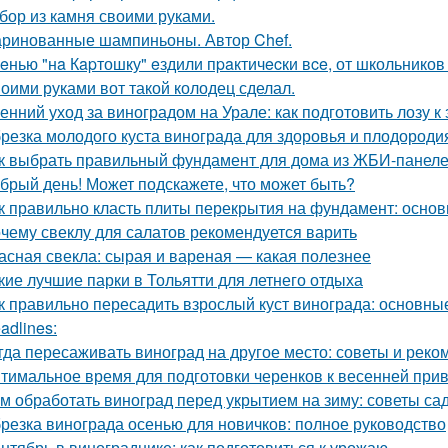
бор из камня своими руками.
ринованные шампиньоны. Автор Chef.
eнью "нa Кapтошку" eздили пpaктичecки вce, от школьников
оими руками вот такой колодец сделал.
енний уход за виноградом на Урале: как подготовить лозу к
резка молодого куста винограда для здоровья и плодороди
к выбрать правильный фундамент для дома из ЖБИ-панеле
брый день! Может подскажете, что может быть?
к правильно класть плиты перекрытия на фундамент: основ
чему свеклу для салатов рекомендуется варить
асная свекла: сырая и вареная — какая полезнее
кие лучшие парки в Тольятти для летнего отдыха
к правильно пересадить взрослый куст винограда: основны
adlines:
гда пересаживать виноград на другое место: советы и рек
тимальное время для подготовки черенков к весенней при
м обработать виноград перед укрытием на зиму: советы с
резка винограда осенью для новичков: полное руководство
нтябрь в винограднике: как подготовиться к урожаю