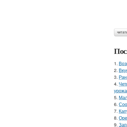
читат
Пос
1.
Воз
2.
Вку
3.
Ран
4.
Чет
урожа
5.
Мал
6.
Соо
7.
Кап
8.
Оре
9.
Зап