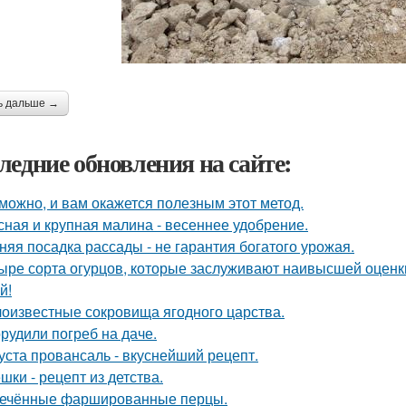
ь дальше →
ледние обновления на сайте:
можно, и вам окажется полезным этот метод.
сная и крупная малина - весеннее удобрение.
няя посадка рассады - не гарантия богатого урожая.
ыре сорта огурцов, которые заслуживают наивысшей оценки
й!
оизвестные сокровища ягодного царства.
рудили погреб на даче.
уста провансаль - вкуснейший рецепт.
шки - рецепт из детства.
ечённые фаршированные перцы.