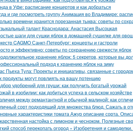
нда в Уфе: расписание концертов и как добраться
гда и где посмотреть группу Анимация во Владимире: расп
олько времени хранится порезанная тыква: советы по сох
зыкальный талант Краснодара: Анастасия Высоцкая
остые шаги для сушки яблок в домашней сушилке для ово
кестр CAGMO Санкт-Петербург: концерты и гастроли
осто и эффективно: советы по сохранению свежести яблок
одолжительное хранение яблок: 5 секретов, которые вы до
офессиональный подход к хранению яблок на зиму
ас Пьеха Тула: Проекты и инициативы, связанные с городо
к продукты могут повлиять на вашу потенцию
дбор удобрений для груши: как получить богатый урожай
ожай в изобилии: как добиться успеха в сельском хозяйстве
зличия между ремантантной и обычной малиной: как отличит
личный сорт подходящий для множества блюд. Сажать в от
новные характеристики томата Ажур описание сорта. Опи
карственная настойка с лимоном и чесноком. Полезные св
гкий способ перекопать огород » Изобретения и самоделки