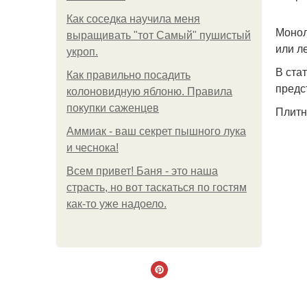
Как соседка научила меня
Монол
выращивать "тот Самый" пушистый
или л
укроп.
В ста
Как правильно посадить
предс
колоновидную яблоню. Правила
покупки саженцев
Плитн
Аммиак - ваш секрет пышного лука
и чеснока!
Всем привет! Баня - это наша
страсть, но вот таскаться по гостям
как-то уже надоело.