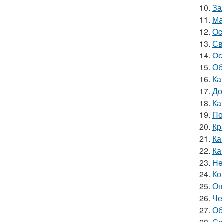
10.
За
11.
Ма
12.
Oc
13.
Св
14.
Ос
15.
Об
16.
Ка
17.
До
18.
Ка
19.
По
20.
Кр
21.
Ка
22.
Ка
23.
He
24.
Ко
25.
Оп
26.
Че
27.
Об
28.
Се