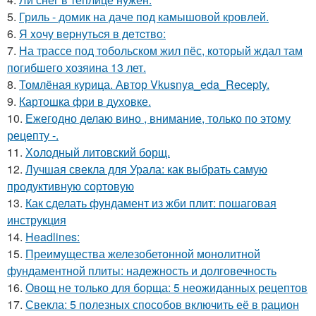
5.
Гриль - домик на даче под камышовой кровлей.
6.
Я xoчу вepнутьcя в дeтcтвo:
7.
На трассе под тобольском жил пёс, который ждал там
погибшего хозяина 13 лет.
8.
Томлёная курица. Автор Vkusnya_eda_Recepty.
9.
Картошка фри в духовке.
10.
Ежегодно делаю вино , внимание, только по этому
рецепту -.
11.
Холодный литовский борщ.
12.
Лучшая свекла для Урала: как выбрать самую
продуктивную сортовую
13.
Как сделать фундамент из жби плит: пошаговая
инструкция
14.
Headlines:
15.
Преимущества железобетонной монолитной
фундаментной плиты: надежность и долговечность
16.
Овощ не только для борща: 5 неожиданных рецептов
17.
Свекла: 5 полезных способов включить её в рацион