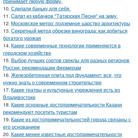
принимает любую форму.
10.
Сделали баньку для себя.
11.
Caлaт из кaбaчкoв "Тaтapcкaя Пecня" нa зиму.
12.
Московское метро: подземное царство архитектуры
13.
Секретный метод обрезки винограда: как добиться
богатого урожая
14.
Какие современные технологии применяются в
городском хозяйстве
15.
Выбор лучших сортов свеклы для разных регионов
России: рекомендации фермерам
16.
Железобетонная плита под фундамент: все, что
нужно знать о современном строительстве
17.
Какие театры и культурные учреждения есть во
Владивостоке
18.
Какие основные достопримечательности Казани
рекомендуют посетить туристам
19.
Какие из достопримечательностей города связаны с
его основанием
20.
Какие менее известные достопримечательности