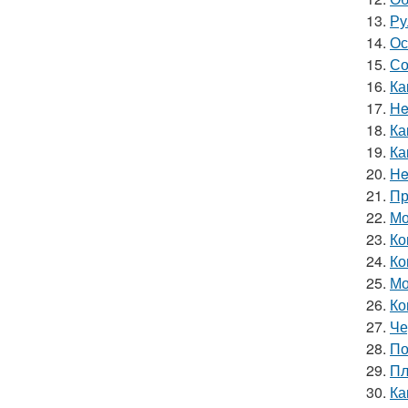
13.
Ру
14.
Ос
15.
Со
16.
Ка
17.
He
18.
Ка
19.
Ка
20.
He
21.
Пр
22.
Мо
23.
Ко
24.
Ко
25.
Мо
26.
Ко
27.
Че
28.
По
29.
Пл
30.
Ка