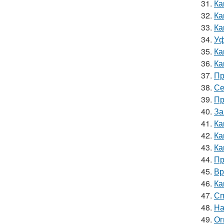
31.
Ка
32.
Ка
33.
Ка
34.
Уф
35.
Ка
36.
Ка
37.
Пр
38.
Се
39.
Пр
40.
За
41.
Ка
42.
Ка
43.
Ка
44.
Пр
45.
Вр
46.
Ка
47.
Сп
48.
На
49.
Ог