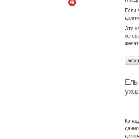
Если 
долги
Эти н
котор
желат
читат
Ель
ухо
Канад
данно
декор