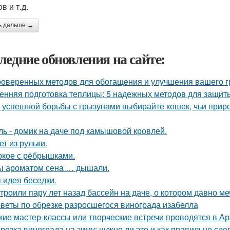
в и т.д.
ь дальше →
ледние обновления на сайте:
роверенных методов для обогащения и улучшения вашего г
енняя подготовка теплицы: 5 надежных методов для защит
 успешной борьбы с грызунами выбирайте кошек, чьи прир
ль - домик на даче под камышовой кровлей.
ет из рульки.
кое с рёбрышками.
ы ароматом сена … дышали.
 идея беседки.
троили пару лет назад бассейн на даче, о котором давно ме
веты по обрезке разросшегося винограда изабелла
кие мастер-классы или творческие встречи проводятся в А
резка винограда на зиму: нужно ли это и как правильно сде