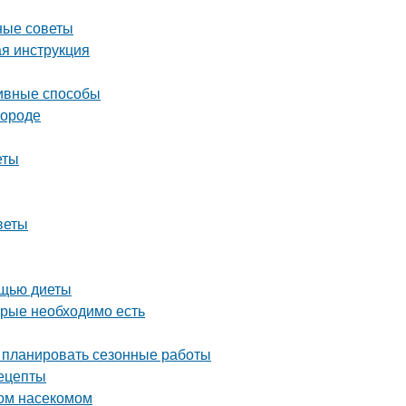
ные советы
ая инструкция
тивные способы
городе
еты
веты
ощью диеты
орые необходимо есть
о планировать сезонные работы
ецепты
ном насекомом