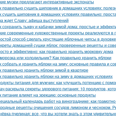
кие музеи предлагают интерактивные экспонаты
к правильно сушить шиповник в домашних условиях: полез
к сушить шиповник в домашних условиях правильно: прост
а ждет Славу: афиша выступлений
к сохранить тыкву и кабачки зимой дома: простые и эффек
кие современные художественные проекты реализуются в 
остой способ сделать хрустящие яблочные чипсы в духовке
креты домашней сушки яблок: проверенные рецепты и сов
осто и эффективно: как правильно хранить морковку дома
морозка или холодильник? Как правильно хранить яблоки
к собрать и хранить яблоки на зиму: основные правила и со
к правильно хранить яблоки зимой в квартире
к правильно хранить яблоки на зиму в домашних условиях
одукты питания для мужчин: как улучшить потенцию с пом
ач раскрыла секреты здорового питания: 10 продуктов, кот
к питание влияет на эрекцию: основные продукты
ециальный календарь работ на винограднике: как грамотн
родные рецепты очищения сосудов лимоном и чесноком. Р
нёвка пчелиная: все, что вы хотели знать о этом удивитель