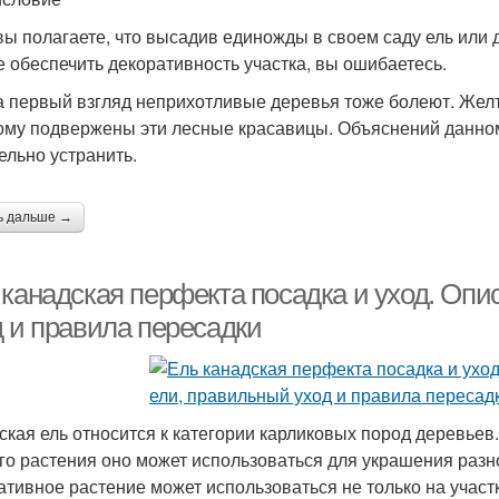
вы полагаете, что высадив единожды в своем саду ель или 
е обеспечить декоративность участка, вы ошибаетесь.
а первый взгляд неприхотливые деревья тоже болеют. Желт
ому подвержены эти лесные красавицы. Объяснений данном
ельно устранить.
ь дальше →
 канадская перфекта посадка и уход. Опи
д и правила пересадки
ская ель относится к категории карликовых пород деревье
го растения оно может использоваться для украшения раз
ативное растение может использоваться не только на участ