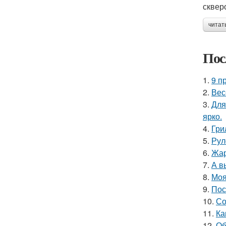
скверо
читат
Пос
1.
9 п
2.
Вес
3.
Для
ярко.
4.
Гри
5.
Рул
6.
Жар
7.
А в
8.
Моя
9.
Пос
10.
Со
11.
Ка
12.
Об