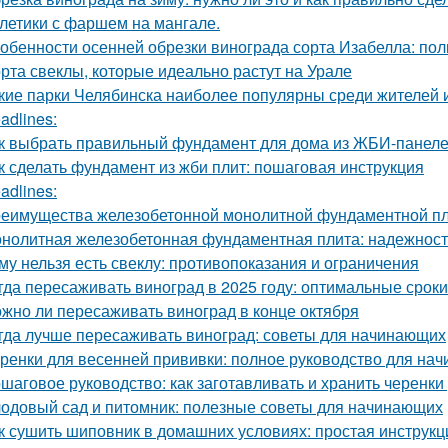
летики с фаршем на мангале.
обенности осенней обрезки винограда сорта Изабелла: пол
рта свеклы, которые идеально растут на Урале
кие парки Челябинска наиболее популярны среди жителей и
adlines:
к выбрать правильный фундамент для дома из ЖБИ-панеле
к сделать фундамент из жби плит: пошаговая инструкция
adlines:
еимущества железобетонной монолитной фундаментной пли
нолитная железобетонная фундаментная плита: надежность
му нельзя есть свеклу: противопоказания и ограничения
гда пересаживать виноград в 2025 году: оптимальные сроки
жно ли пересаживать виноград в конце октября
гда лучше пересаживать виноград: советы для начинающих
ренки для весенней прививки: полное руководство для на
шаговое руководство: как заготавливать и хранить черенки
одовый сад и питомник: полезные советы для начинающих
к сушить шиповник в домашних условиях: простая инструкц