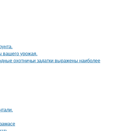
рунта.
ы вашего урожая.
одные охотничьи задатки выражены наиболее
чтали.
рзамасе
лать