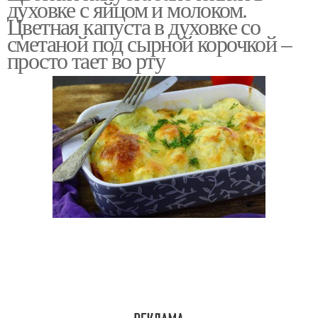
духовке с яйцом и молоком.
микроволновке
капусты
Цветная капуста в духовке со
сметаной под сырной корочкой –
просто тает во рту
Пицца из цветной
Капусты для детей
капусты
Оладьи из цветной
Капуста в кляре
капусты