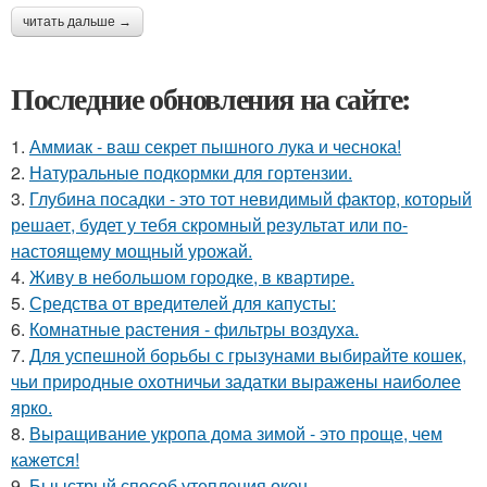
читать дальше →
Последние обновления на сайте:
1.
Аммиак - ваш секрет пышного лука и чеснока!
2.
Натуральные подкормки для гортензии.
3.
Глубина посадки - это тот невидимый фактор, который
решает, будет у тебя скромный результат или по-
настоящему мощный урожай.
4.
Живу в небольшом городке, в квартире.
5.
Средства от вредителей для капусты:
6.
Комнатные растения - фильтры воздуха.
7.
Для успешной борьбы с грызунами выбирайте кошек,
чьи природные охотничьи задатки выражены наиболее
ярко.
8.
Выращивание укропа дома зимой - это проще, чем
кажется!
9.
Быыстрый способ утепления окон.