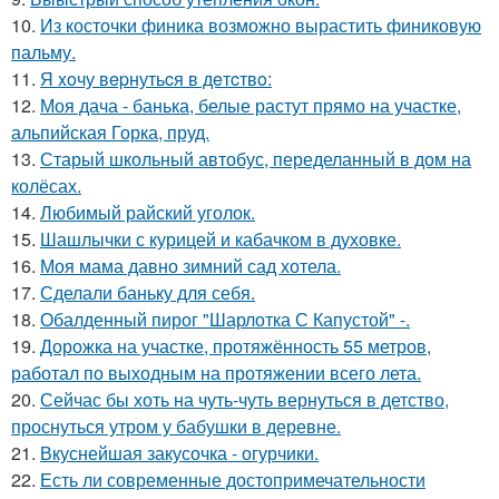
10.
Из косточки финика возможно вырастить финиковую
пальму.
11.
Я xoчу вepнутьcя в дeтcтвo:
12.
Моя дача - банька, белые растут прямо на участке,
альпийская Горка, пруд.
13.
Старый школьный автобус, переделанный в дом на
колёсах.
14.
Любимый райский уголок.
15.
Шашлычки с курицей и кабачком в духовке.
16.
Моя мама давно зимний сад хотела.
17.
Сделали баньку для себя.
18.
Обалденный пирог "Шарлотка С Капустой" -.
19.
Дорожка на участке, протяжённость 55 метров,
работал по выходным на протяжении всего лета.
20.
Сейчас бы хоть на чуть-чуть вернуться в детство,
проснуться утром у бабушки в деревне.
21.
Вкуснейшая закусочка - огурчики.
22.
Есть ли современные достопримечательности