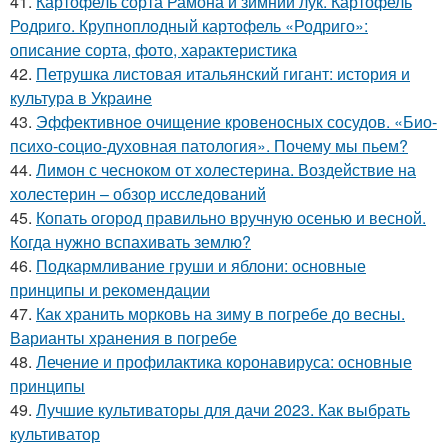
41.
Картофель сорта Рамона и зимний лук. Картофель
Родриго. Крупноплодный картофель «Родриго»:
описание сорта, фото, характеристика
42.
Петрушка листовая итальянский гигант: история и
культура в Украине
43.
Эффективное очищение кровеносных сосудов. «Био-
психо-социо-духовная патология». Почему мы пьем?
44.
Лимон с чесноком от холестерина. Воздействие на
холестерин – обзор исследований
45.
Копать огород правильно вручную осенью и весной.
Когда нужно вспахивать землю?
46.
Подкармливание груши и яблони: основные
принципы и рекомендации
47.
Как хранить морковь на зиму в погребе до весны.
Варианты хранения в погребе
48.
Лечение и профилактика коронавируса: основные
принципы
49.
Лучшие культиваторы для дачи 2023. Как выбрать
культиватор