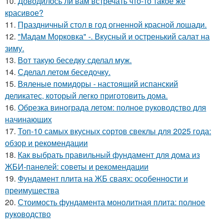
10.
Доводилось ли вам встречать что-то такое же
красивое?
11.
Праздничный стол в год огненной красной лошади.
12.
"Мадам Морковка" -. Вкусный и остренький салат на
зиму.
13.
Вот такую беседку сделал муж.
14.
Сделал летом беседочку.
15.
Вяленые помидоры - настоящий испанский
деликатес, который легко приготовить дома.
16.
Обрезка винограда летом: полное руководство для
начинающих
17.
Топ-10 самых вкусных сортов свеклы для 2025 года:
обзор и рекомендации
18.
Как выбрать правильный фундамент для дома из
ЖБИ-панелей: советы и рекомендации
19.
Фундамент плита на ЖБ сваях: особенности и
преимущества
20.
Стоимость фундамента монолитная плита: полное
руководство