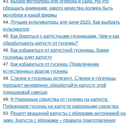
43.
Выбор мотоблока для огорода и сада. На что
обращать внимание, какого качества должен быть
мотоблок и какой фирмы
44.
Лучшие культиваторы для дачи 2023. Как выбрать
культиватор
45.
Как бороться с капустными гусеницами. Чем и как
обрабатывать капусту от гусениц?
46.
Как избавиться от капустной гусеницы. Какие
гусеницы едят капусту
47.
Как избавиться от гусениц. Привлечение
естественных врагов гусениц
48.
Слизни и гусеницы исчезнут. Слизни и гусеницы
пропадут мгновенно: обработайте капусту этой
порошковой смесью
49.
ᐉ Народные средства от гусениц на капусте.
Побеждаем гусениц на капусте народными средства
50.
Рецепт квашеной капусты с яблоками антоновкой на
зиму. Капуста с яблоками – правила приготовления