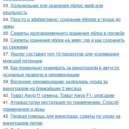
33.
Холодильник для хранения яблок: миф или
реальность
34.
Просто и эффективно: сохраним яблоки и груши до
зимы
35.
Секреты долговременного хранения яблок в погребе
36.
Секреты хранения яблок на зиму: где и как сохранить
их свежими
37.
Уролог составил топ-10 продуктов для усиливания
мужской потенции
38.
Как правильно ухаживать за виноградом в августе:
основные правила и рекомендации
39.
Весенние рекомендации: календарь ухода за
виноградом на ближайшие 3 месяца
40.
Томат Ажур f1 семена. Томат Ажур F1: описание
41.
Аторвастатин инструкция по применению. Способ
применения и дозы
42.
Первая помощь для винограда: советы по уходу за
виноградом летом