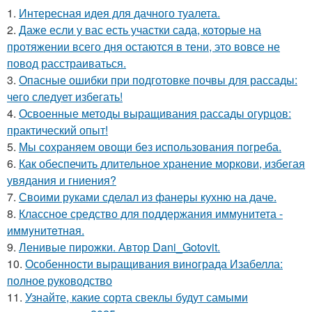
1.
Интересная идея для дачного туалета.
2.
Даже если у вас есть участки сада, которые на
протяжении всего дня остаются в тени, это вовсе не
повод расстраиваться.
3.
Опасные ошибки при подготовке почвы для рассады:
чего следует избегать!
4.
Освоенные методы выращивания рассады огурцов:
практический опыт!
5.
Мы сохраняем овощи без использования погреба.
6.
Как обеспечить длительное хранение моркови, избегая
увядания и гниения?
7.
Своими руками сделал из фанеры кухню на даче.
8.
Классное средство для поддержания иммунитета -
иммyнитeтнaя.
9.
Ленивые пирожки. Автор Dani_Gotovit.
10.
Особенности выращивания винограда Изабелла:
полное руководство
11.
Узнайте, какие сорта свеклы будут самыми