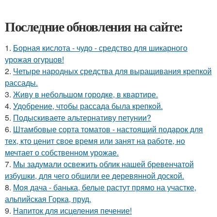
Последние обновления на сайте:
1.
Борная кислота - чудо - средство для шикарного
урожая огурцов!
2.
Четыре народных средства для выращивания крепкой
рассады.
3.
Живу в небольшом городке, в квартире.
4.
Удобрение, чтобы рассада была крепкoй.
5.
Подыскиваете альтернативу петунии?
6.
Штамбовые сорта томатов - настоящий подарок для
тех, кто ценит свое время или занят на работе, но
мечтает о собственном урожае.
7.
Мы задумали освежить облик нашей бревенчатой
избушки, для чего обшили ее деревянной доской.
8.
Моя дача - банька, белые растут прямо на участке,
альпийская Горка, пруд.
9.
Напиток для исцеления печение!