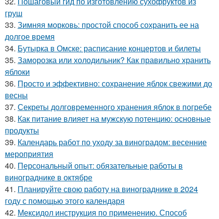
32.
Пошаговый гид по изготовлению сухофруктов из
груш
33.
Зимняя морковь: простой способ сохранить ее на
долгое время
34.
Бутырка в Омске: расписание концертов и билеты
35.
Заморозка или холодильник? Как правильно хранить
яблоки
36.
Просто и эффективно: сохранение яблок свежими до
весны
37.
Секреты долговременного хранения яблок в погребе
38.
Как питание влияет на мужскую потенцию: основные
продукты
39.
Календарь работ по уходу за виноградом: весенние
мероприятия
40.
Персональный опыт: обязательные работы в
винограднике в октябре
41.
Планируйте свою работу на винограднике в 2024
году с помощью этого календаря
42.
Мексидол инструкция по применению. Способ