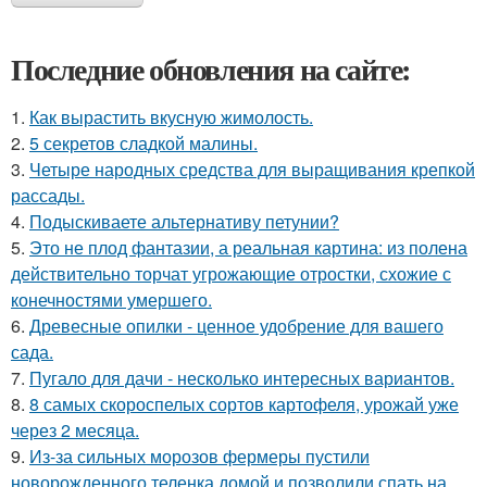
Последние обновления на сайте:
1.
Как вырастить вкусную жимолость.
2.
5 секретов сладкой малины.
3.
Четыре народных средства для выращивания крепкой
рассады.
4.
Подыскиваете альтернативу петунии?
5.
Это не плод фантазии, а реальная картина: из полена
действительно торчат угрожающие отростки, схожие с
конечностями умершего.
6.
Древесные опилки - ценное удобрение для вашего
сада.
7.
Пугало для дачи - несколько интересных вариантов.
8.
8 самых скороспелых сортов картофеля, урожай уже
через 2 месяца.
9.
Из-за сильных морозов фермеры пустили
новорожденного теленка домой и позволили спать на